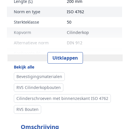
Lengte (L)
200 mm
Norm en type
ISO 4762
Sterkteklasse
50
Kopvorm
Cilinderkop
Alternatieve norm
DIN 912
Kophoogte (k)
8 mm
Uitklappen
Kopdiameter (dk)
13 mm
Bekijk alle
Aandrijving
Binnenzeskant
Bevestigingsmaterialen
Inhoud verpakking
25 stuks
RVS Cilinderkopbouten
Merk
RVS Products
Cilinderschroeven met binnenzeskant ISO 4762
RVS Bouten
Omschrijving