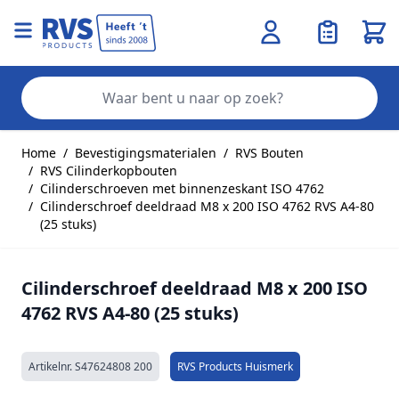
Wink
Zo
Ga naar de inhoud
Home
/
Bevestigingsmaterialen
/
RVS Bouten
/
RVS Cilinderkopbouten
/
Cilinderschroeven met binnenzeskant ISO 4762
/
Cilinderschroef deeldraad M8 x 200 ISO 4762 RVS A4-80
(25 stuks)
Cilinderschroef deeldraad M8 x 200 ISO
4762 RVS A4-80 (25 stuks)
Artikelnr.
S47624808 200
RVS Products Huismerk