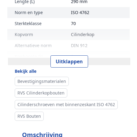
Lengte (L)
290 mm
Norm en type
ISO 4762
Sterkteklasse
70
Kopvorm
Cilinderkop
Alternatieve norm
DIN 912
Kophoogte (k)
8 mm
Uitklappen
Kopdiameter (dk)
13 mm
Bekijk alle
Aandrijving
Binnenzeskant
Bevestigingsmaterialen
Inhoud verpakking
25 stuks
RVS Cilinderkopbouten
Merk
RVS Products
Cilinderschroeven met binnenzeskant ISO 4762
RVS Bouten
Omschrijving