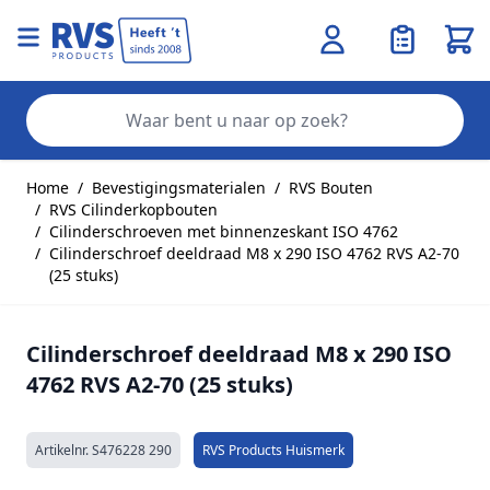
Wink
Zo
Ga naar de inhoud
Home
/
Bevestigingsmaterialen
/
RVS Bouten
/
RVS Cilinderkopbouten
/
Cilinderschroeven met binnenzeskant ISO 4762
/
Cilinderschroef deeldraad M8 x 290 ISO 4762 RVS A2-70
(25 stuks)
Cilinderschroef deeldraad M8 x 290 ISO
4762 RVS A2-70 (25 stuks)
Artikelnr.
S476228 290
RVS Products Huismerk