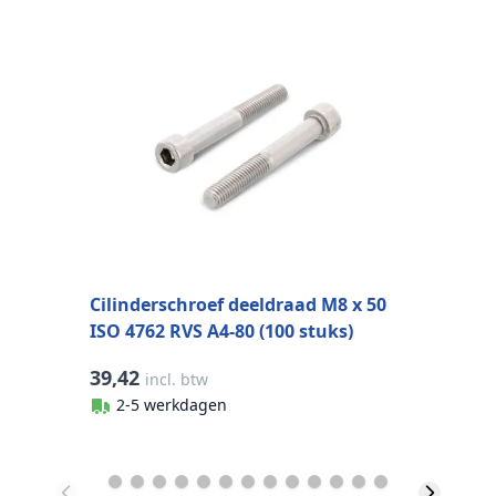
Cilinderschroef deeldraad M8 x 50
C
ISO 4762 RVS A4-80 (100 stuks)
I
39,42
3
incl. btw
2-5 werkdagen