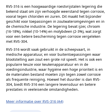
Alternatieve norm
DIN 912
RVS-316 is een hoogwaardige roestvrijstalen legering die
bekend staat om zijn verhoogde weerstand tegen corrosie,
Kophoogte (k)
12 mm
vooral tegen chloriden en zuren. Dit maakt het bijzonder
Kopdiameter (dk)
18 mm
geschikt voor toepassingen in zoutwateromgevingen en in
de chemische industrie. De legering bevat ijzer, chroom
Aandrijving
Binnenzeskant
(16-18%), nikkel (10-14%) en molybdeen (2-3%), wat zorgt
voor een betere bescherming tegen corrosie vergeleken
Inhoud verpakking
50 stuks
met RVS-304.
Merk
RVS Products
RVS-316 wordt vaak gebruikt in de scheepvaart, in
medische apparatuur, en voor buitentoepassingen waar
blootstelling aan zout een grote rol speelt. Het is ook een
populaire keuze voor keukenapparatuur en in de
voedingsindustrie, waar hygiëne een hoge prioriteit is en
de materialen bestand moeten zijn tegen zowel corrosie
als frequente reiniging. Hoewel het duurder is dan RVS-
304, biedt RVS-316 een langere levensduur en betere
prestaties in veeleisende omstandigheden.
Meer informatie over RVS-316 (A4)