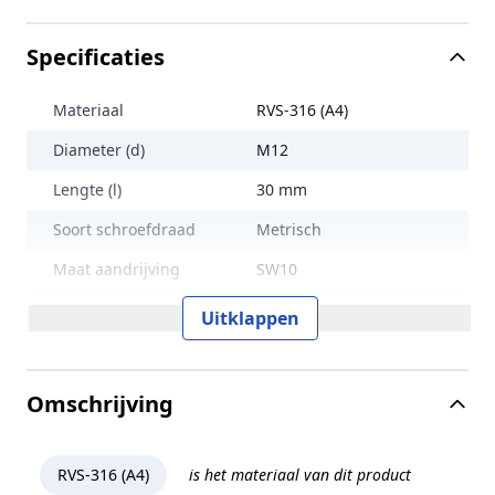
Specificaties
Materiaal
RVS-316 (A4)
Diameter (d)
M12
Lengte (l)
30 mm
Soort schroefdraad
Metrisch
Maat aandrijving
SW10
Treksterkte
500 N/mm2
Uitklappen
Lengte (L)
30 mm
Norm en type
ISO 4762
Omschrijving
Sterkteklasse
50
Kopvorm
Cilinderkop
RVS-316 (A4)
is het materiaal van dit product