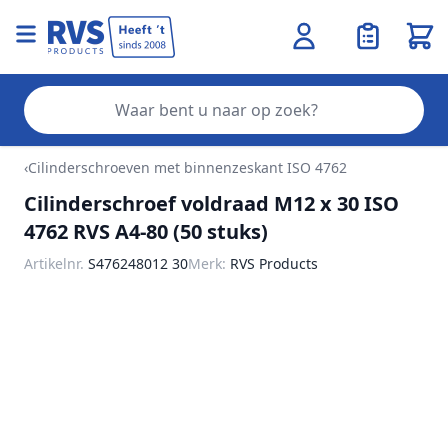
Wink
Zo
Ga naar de inhoud
‹
Cilinderschroeven met binnenzeskant ISO 4762
Cilinderschroef voldraad M12 x 30 ISO
4762 RVS A4-80 (50 stuks)
Artikelnr.
S476248012 30
Merk:
RVS Products