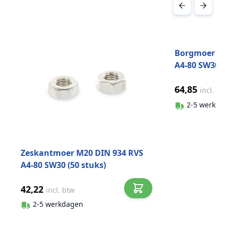
Druk om carrousel over te slaan
Borgmoer la
A4-80 SW30 (
64,85
incl. bt
2-5 werkda
Zeskantmoer M20 DIN 934 RVS
A4-80 SW30 (50 stuks)
42,22
incl. btw
2-5 werkdagen