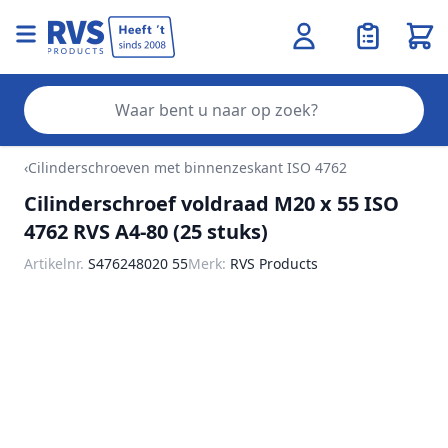
Wink
Zo
Ga naar de inhoud
‹
Cilinderschroeven met binnenzeskant ISO 4762
Cilinderschroef voldraad M20 x 55 ISO
4762 RVS A4-80 (25 stuks)
Artikelnr.
S476248020 55
Merk:
RVS Products