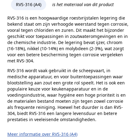
Kopvorm
Cilinderkop
RVS-316 (A4)
is het materiaal van dit product
Alternatieve norm
DIN 912
RVS-316 is een hoogwaardige roestvrijstalen legering die
bekend staat om zijn verhoogde weerstand tegen corrosie,
Kophoogte (k)
20 mm
vooral tegen chloriden en zuren. Dit maakt het bijzonder
Kopdiameter (dk)
30 mm
geschikt voor toepassingen in zoutwateromgevingen en in
de chemische industrie. De legering bevat ijzer, chroom
Aandrijving
Binnenzeskant
(16-18%), nikkel (10-14%) en molybdeen (2-3%), wat zorgt
voor een betere bescherming tegen corrosie vergeleken
Inhoud verpakking
25 stuks
met RVS-304.
Merk
RVS Products
RVS-316 wordt vaak gebruikt in de scheepvaart, in
medische apparatuur, en voor buitentoepassingen waar
blootstelling aan zout een grote rol speelt. Het is ook een
populaire keuze voor keukenapparatuur en in de
voedingsindustrie, waar hygiëne een hoge prioriteit is en
de materialen bestand moeten zijn tegen zowel corrosie
als frequente reiniging. Hoewel het duurder is dan RVS-
304, biedt RVS-316 een langere levensduur en betere
prestaties in veeleisende omstandigheden.
Meer informatie over RVS-316 (A4)