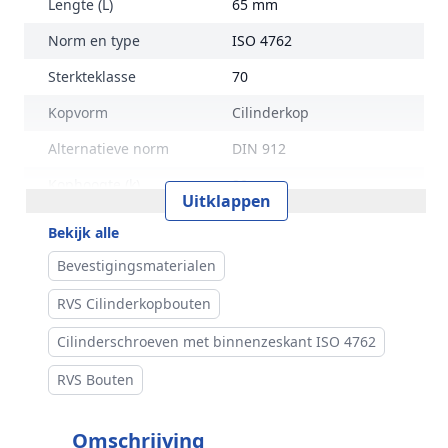
Lengte (L)
65 mm
Norm en type
ISO 4762
Sterkteklasse
70
Kopvorm
Cilinderkop
Alternatieve norm
DIN 912
Kophoogte (k)
20 mm
Uitklappen
Kopdiameter (dk)
30 mm
Bekijk alle
Aandrijving
Binnenzeskant
Bevestigingsmaterialen
Inhoud verpakking
25 stuks
RVS Cilinderkopbouten
Merk
RVS Products
Cilinderschroeven met binnenzeskant ISO 4762
RVS Bouten
Omschrijving