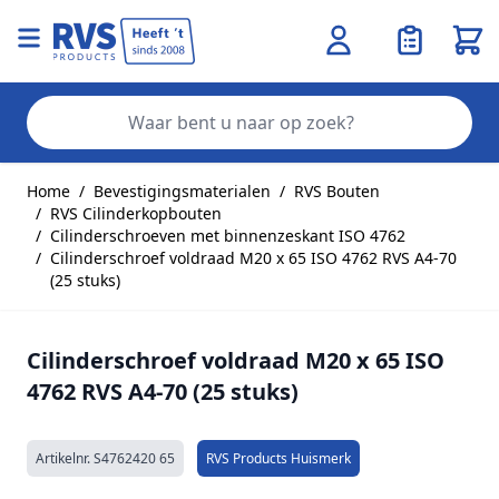
Wink
Zo
Ga naar de inhoud
Home
/
Bevestigingsmaterialen
/
RVS Bouten
/
RVS Cilinderkopbouten
/
Cilinderschroeven met binnenzeskant ISO 4762
/
Cilinderschroef voldraad M20 x 65 ISO 4762 RVS A4-70
(25 stuks)
Cilinderschroef voldraad M20 x 65 ISO
4762 RVS A4-70 (25 stuks)
Artikelnr.
S4762420 65
RVS Products Huismerk