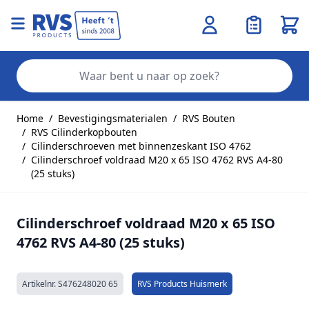
Wink
Zo
Ga naar de inhoud
Home
/
Bevestigingsmaterialen
/
RVS Bouten
/
RVS Cilinderkopbouten
/
Cilinderschroeven met binnenzeskant ISO 4762
/
Cilinderschroef voldraad M20 x 65 ISO 4762 RVS A4-80
(25 stuks)
Cilinderschroef voldraad M20 x 65 ISO
4762 RVS A4-80 (25 stuks)
Artikelnr.
S476248020 65
RVS Products Huismerk