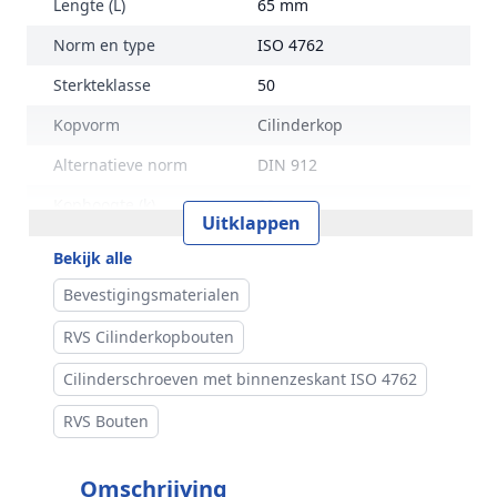
Lengte (L)
65 mm
Norm en type
ISO 4762
Sterkteklasse
50
Kopvorm
Cilinderkop
Alternatieve norm
DIN 912
Kophoogte (k)
20 mm
Uitklappen
Kopdiameter (dk)
30 mm
Bekijk alle
Aandrijving
Binnenzeskant
Bevestigingsmaterialen
Inhoud verpakking
25 stuks
RVS Cilinderkopbouten
Merk
RVS Products
Cilinderschroeven met binnenzeskant ISO 4762
RVS Bouten
Omschrijving