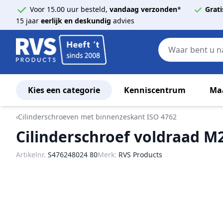
Voor 15.00 uur besteld,
vandaag verzonden
*
Grati
15 jaar
eerlijk en deskundig
advies
Kies een categorie
Kenniscentrum
Ma
Ga naar de inhoud
‹
Cilinderschroeven met binnenzeskant ISO 4762
Cilinderschroef voldraad M2
Artikelnr.
S476248024 80
Merk:
RVS Products