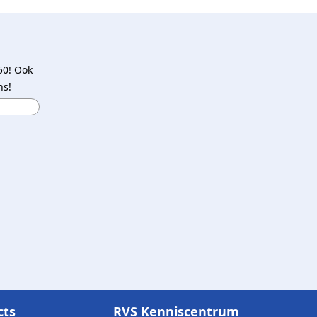
50! Ook
ns!
cts
RVS Kenniscentrum