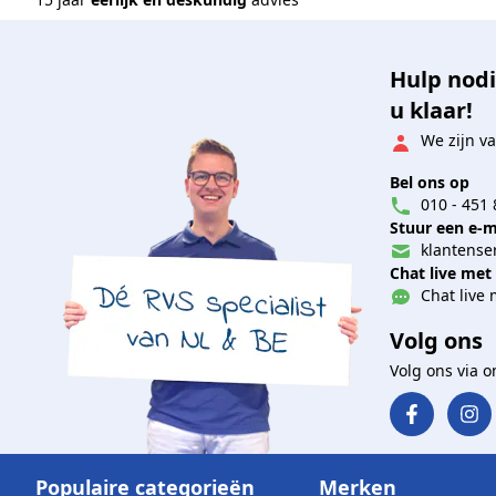
Hulp nodi
u klaar!
We zijn va
Bel ons op
010 - 451 
Stuur een e-m
klantenser
Chat live met
Chat live 
Volg ons
Volg ons via 
Populaire categorieën
Merken