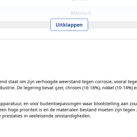
Metrisch
Uitklappen
SW19
500 N/mm2
80 mm
ISO 4762
end staat om zijn verhoogde weerstand tegen corrosie, vooral tege
50
strie. De legering bevat ijzer, chroom (16-18%), nikkel (10-14%)
Cilinderkop
pparatuur, en voor buitentoepassingen waar blootstelling aan zout 
n hoge prioriteit is en de materialen bestand moeten zijn tegen z
DIN 912
e prestaties in veeleisende omstandigheden.
24 mm