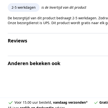
Kopdiameter (dk)
2-5 werkdagen
is de levertijd van dit product
Aandrijving
De bezorgtijd van dit product bedraagt 2-5 werkdagen. Zodra
Onze bezorgdienst is UPS. Dit product wordt gratis naar elk 
Inhoud verpakking
Reviews
Merk
Anderen bekeken ook
Voor 15.00 uur besteld,
vandaag verzonden
*
Grati
15 jaar
eerlijk en deskundig
advies