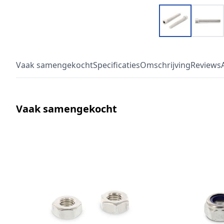
Vaak samengekocht
Specificaties
Omschrijving
Reviews
Vaak samengekocht
Druk om carrousel over te slaan