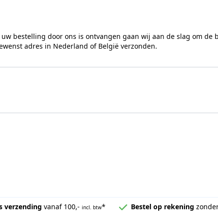
36 mm
Binnenzeskant
 uw bestelling door ons is ontvangen gaan wij aan de slag om de 
gewenst adres in Nederland of België verzonden.
10 stuks
RVS Products
s verzending
vanaf 100,-
*
Bestel op rekening
zonder
incl. btw