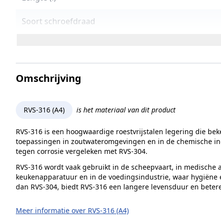
Soort schroefdraad
Maat aandrijving
Treksterkte
Omschrijving
Lengte (L)
RVS-316 (A4)
is het materiaal van dit product
Norm en type
RVS-316 is een hoogwaardige roestvrijstalen legering die bek
Sterkteklasse
toepassingen in zoutwateromgevingen en in de chemische indu
tegen corrosie vergeleken met RVS-304.
Kopvorm
RVS-316 wordt vaak gebruikt in de scheepvaart, in medische a
keukenapparatuur en in de voedingsindustrie, waar hygiëne ee
Alternatieve norm
dan RVS-304, biedt RVS-316 een langere levensduur en beter
Kophoogte (k)
Meer informatie over RVS-316 (A4)