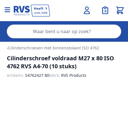
Wink
Zo
Ga naar de inhoud
‹
Cilinderschroeven met binnenzeskant ISO 4762
Cilinderschroef voldraad M27 x 80 ISO
4762 RVS A4-70 (10 stuks)
Artikelnr.
S4762427 80
Merk:
RVS Products