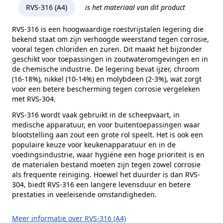
Kopvorm
Cilinderkop
RVS-316 (A4)
is het materiaal van dit product
Alternatieve norm
DIN 912
RVS-316 is een hoogwaardige roestvrijstalen legering die
bekend staat om zijn verhoogde weerstand tegen corrosie,
Kophoogte (k)
27 mm
vooral tegen chloriden en zuren. Dit maakt het bijzonder
Kopdiameter (dk)
40 mm
geschikt voor toepassingen in zoutwateromgevingen en in
de chemische industrie. De legering bevat ijzer, chroom
Aandrijving
Binnenzeskant
(16-18%), nikkel (10-14%) en molybdeen (2-3%), wat zorgt
voor een betere bescherming tegen corrosie vergeleken
Inhoud verpakking
10 stuks
met RVS-304.
Merk
RVS Products
RVS-316 wordt vaak gebruikt in de scheepvaart, in
medische apparatuur, en voor buitentoepassingen waar
blootstelling aan zout een grote rol speelt. Het is ook een
populaire keuze voor keukenapparatuur en in de
voedingsindustrie, waar hygiëne een hoge prioriteit is en
de materialen bestand moeten zijn tegen zowel corrosie
als frequente reiniging. Hoewel het duurder is dan RVS-
304, biedt RVS-316 een langere levensduur en betere
prestaties in veeleisende omstandigheden.
Meer informatie over RVS-316 (A4)