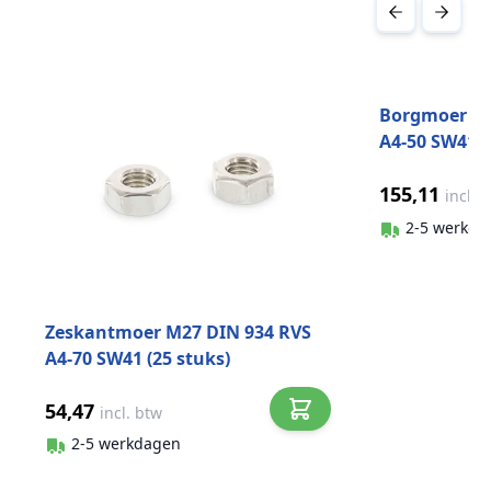
Druk om carrousel over te slaan
Borgmoer la
A4-50 SW41 (
155,11
incl. 
2-5 werkda
Zeskantmoer M27 DIN 934 RVS
A4-70 SW41 (25 stuks)
54,47
incl. btw
2-5 werkdagen