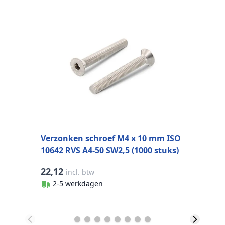
C
I
Verzonken schroef M4 x 10 mm ISO
10642 RVS A4-50 SW2,5 (1000 stuks)
22,12
3
incl. btw
2-5 werkdagen