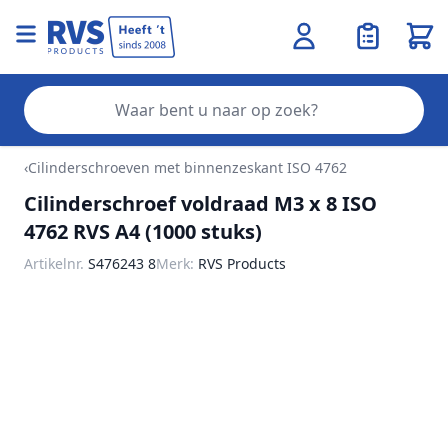
Wink
Zo
Ga naar de inhoud
‹
Cilinderschroeven met binnenzeskant ISO 4762
Cilinderschroef voldraad M3 x 8 ISO
4762 RVS A4 (1000 stuks)
Artikelnr.
S476243 8
Merk:
RVS Products