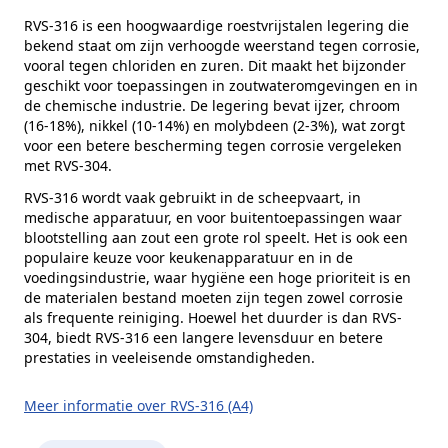
Alternatieve norm
DIN 912
RVS-316 is een hoogwaardige roestvrijstalen legering die
bekend staat om zijn verhoogde weerstand tegen corrosie,
Kophoogte (k)
3 mm
vooral tegen chloriden en zuren. Dit maakt het bijzonder
Kopdiameter (dk)
5,5 mm
geschikt voor toepassingen in zoutwateromgevingen en in
de chemische industrie. De legering bevat ijzer, chroom
Aandrijving
Binnenzeskant
(16-18%), nikkel (10-14%) en molybdeen (2-3%), wat zorgt
voor een betere bescherming tegen corrosie vergeleken
Inhoud verpakking
1000 stuks
met RVS-304.
Merk
RVS Products
RVS-316 wordt vaak gebruikt in de scheepvaart, in
medische apparatuur, en voor buitentoepassingen waar
blootstelling aan zout een grote rol speelt. Het is ook een
populaire keuze voor keukenapparatuur en in de
voedingsindustrie, waar hygiëne een hoge prioriteit is en
de materialen bestand moeten zijn tegen zowel corrosie
als frequente reiniging. Hoewel het duurder is dan RVS-
304, biedt RVS-316 een langere levensduur en betere
prestaties in veeleisende omstandigheden.
Meer informatie over RVS-316 (A4)