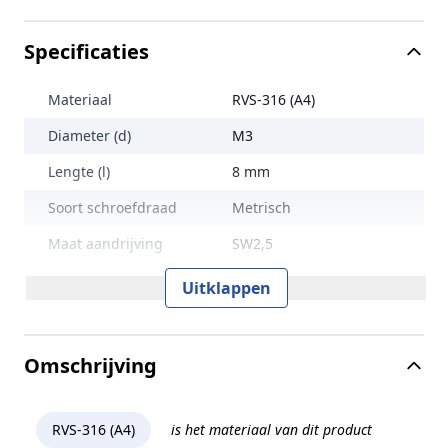
Specificaties
Materiaal
RVS-316 (A4)
Diameter (d)
M3
Lengte (l)
8 mm
Soort schroefdraad
Metrisch
Maat aandrijving
SW2,5
Treksterkte
500 N/mm2
Uitklappen
Lengte (L)
8 mm
Norm en type
ISO 4762
Omschrijving
Sterkteklasse
50
Kopvorm
Cilinderkop
RVS-316 (A4)
is het materiaal van dit product