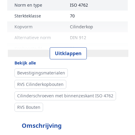
Norm en type
ISO 4762
Sterkteklasse
70
Kopvorm
Cilinderkop
Alternatieve norm
DIN 912
Kophoogte (k)
30 mm
Uitklappen
Kopdiameter (dk)
45 mm
Bekijk alle
Aandrijving
Binnenzeskant
Bevestigingsmaterialen
Inhoud verpakking
10 stuks
RVS Cilinderkopbouten
Merk
RVS Products
Cilinderschroeven met binnenzeskant ISO 4762
RVS Bouten
Omschrijving