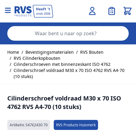
Wink
Zo
Ga naar de inhoud
Home
/
Bevestigingsmaterialen
/
RVS Bouten
/
RVS Cilinderkopbouten
/
Cilinderschroeven met binnenzeskant ISO 4762
/
Cilinderschroef voldraad M30 x 70 ISO 4762 RVS A4-70
(10 stuks)
Cilinderschroef voldraad M30 x 70 ISO
4762 RVS A4-70 (10 stuks)
Artikelnr.
S4762430 70
RVS Products Huismerk