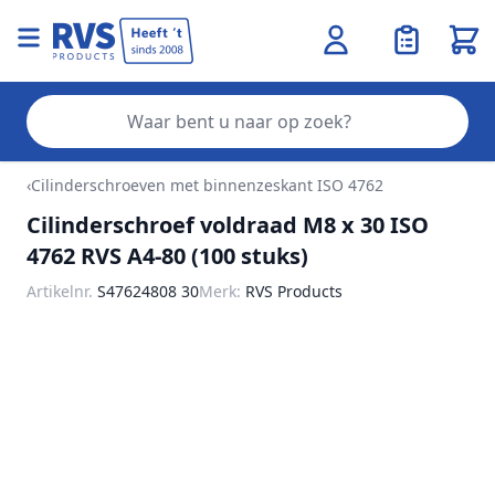
Wink
Zo
Ga naar de inhoud
‹
Cilinderschroeven met binnenzeskant ISO 4762
Cilinderschroef voldraad M8 x 30 ISO
4762 RVS A4-80 (100 stuks)
Artikelnr.
S47624808 30
Merk:
RVS Products