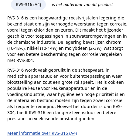
Kopvorm
Cilinderkop
RVS-316 (A4)
is het materiaal van dit product
Alternatieve norm
DIN 912
RVS-316 is een hoogwaardige roestvrijstalen legering die
bekend staat om zijn verhoogde weerstand tegen corrosie,
Kophoogte (k)
8 mm
vooral tegen chloriden en zuren. Dit maakt het bijzonder
Kopdiameter (dk)
13 mm
geschikt voor toepassingen in zoutwateromgevingen en in
de chemische industrie. De legering bevat ijzer, chroom
Aandrijving
Binnenzeskant
(16-18%), nikkel (10-14%) en molybdeen (2-3%), wat zorgt
voor een betere bescherming tegen corrosie vergeleken
Inhoud verpakking
100 stuks
met RVS-304.
Merk
RVS Products
RVS-316 wordt vaak gebruikt in de scheepvaart, in
medische apparatuur, en voor buitentoepassingen waar
blootstelling aan zout een grote rol speelt. Het is ook een
populaire keuze voor keukenapparatuur en in de
voedingsindustrie, waar hygiëne een hoge prioriteit is en
de materialen bestand moeten zijn tegen zowel corrosie
als frequente reiniging. Hoewel het duurder is dan RVS-
304, biedt RVS-316 een langere levensduur en betere
prestaties in veeleisende omstandigheden.
Meer informatie over RVS-316 (A4)