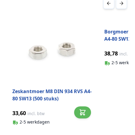
Druk om carrousel over te slaan
Borgmoer la
A4-80 SW13 (
38,78
incl. bt
2-5 werkda
Zeskantmoer M8 DIN 934 RVS A4-
80 SW13 (500 stuks)
33,60
incl. btw
2-5 werkdagen