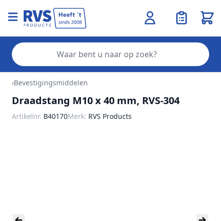
Wink
Zo
Ga naar de inhoud
‹
Bevestigingsmiddelen
Draadstang M10 x 40 mm, RVS-304
Artikelnr.
B40170
Merk:
RVS Products