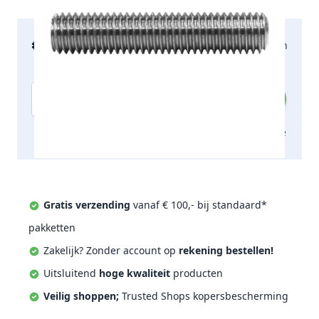
€ 1,38
2-5 werkdagen
incl. btw
Aantal
Toevoegen aan offerte
Gratis verzending
vanaf € 100,- bij standaard*
pakketten
Zakelijk? Zonder account op
rekening bestellen!
Uitsluitend
hoge kwaliteit
producten
Veilig shoppen;
Trusted Shops kopersbescherming