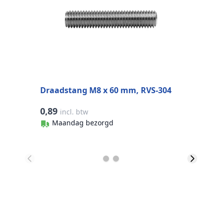
Draadstang M8 x 60 mm, RVS-304
0,89
1
incl. btw
Maandag bezorgd