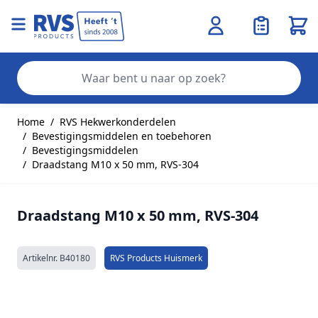
Wink
Zo
Ga naar de inhoud
Home
/
RVS Hekwerkonderdelen
/
Bevestigingsmiddelen en toebehoren
/
Bevestigingsmiddelen
/
Draadstang M10 x 50 mm, RVS-304
Draadstang M10 x 50 mm, RVS-304
Artikelnr.
B40180
RVS Products Huismerk