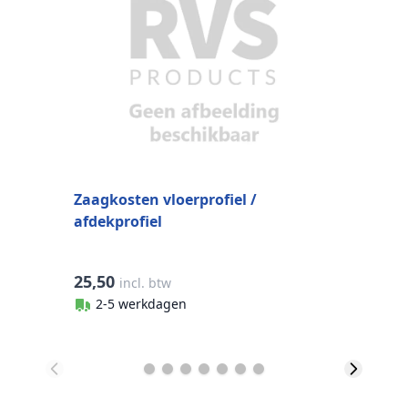
Zaagkosten vloerprofiel /
Z
afdekprofiel
25,50
7
incl. btw
2-5 werkdagen