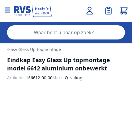
Wink
Zo
Ga naar de inhoud
‹
Easy Glass Up topmontage
Eindkap Easy Glass Up topmontage
model 6612 aluminium onbewerkt
Artikelnr.
166612-00-00
Merk:
Q-railing