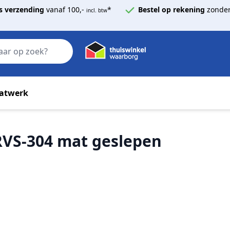
s verzending
vanaf 100,-
*
Bestel op rekening
zonder
incl. btw
Zoek
atwerk
RVS-304 mat geslepen