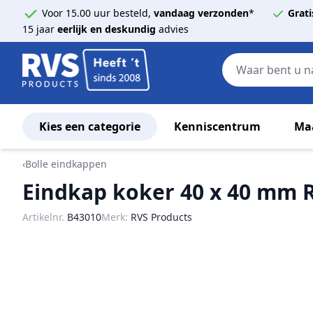
Voor 15.00 uur besteld,
vandaag verzonden
*
Grati
15 jaar
eerlijk en deskundig
advies
Kies een categorie
Kenniscentrum
Ma
Ga naar de inhoud
‹
Bolle eindkappen
Eindkap koker 40 x 40 mm 
Artikelnr.
B43010
Merk:
RVS Products