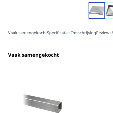
Vaak samengekocht
Specificaties
Omschrijving
Reviews
Vaak samengekocht
Druk om carrousel over te slaan