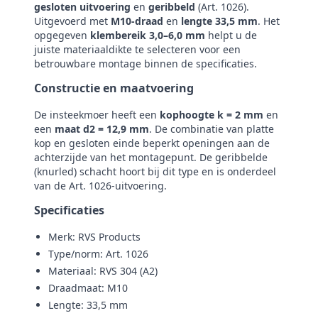
gesloten uitvoering
en
geribbeld
(Art. 1026).
Uitgevoerd met
M10-draad
en
lengte 33,5 mm
. Het
opgegeven
klembereik 3,0–6,0 mm
helpt u de
juiste materiaaldikte te selecteren voor een
betrouwbare montage binnen de specificaties.
Constructie en maatvoering
De insteekmoer heeft een
kophoogte k = 2 mm
en
een
maat d2 = 12,9 mm
. De combinatie van platte
kop en gesloten einde beperkt openingen aan de
achterzijde van het montagepunt. De geribbelde
(knurled) schacht hoort bij dit type en is onderdeel
van de Art. 1026-uitvoering.
Specificaties
Merk: RVS Products
Type/norm: Art. 1026
Materiaal: RVS 304 (A2)
Draadmaat: M10
Lengte: 33,5 mm