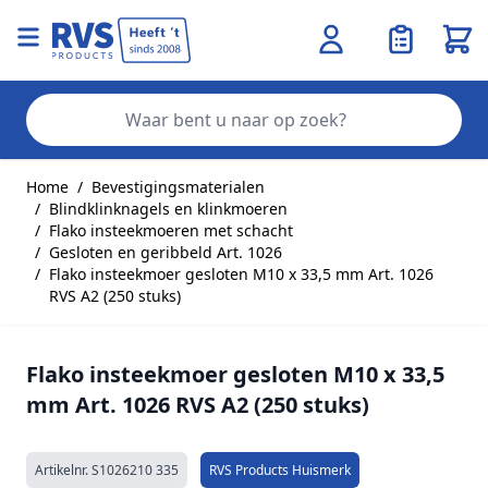
Wink
Zo
Ga naar de inhoud
Home
/
Bevestigingsmaterialen
/
Blindklinknagels en klinkmoeren
/
Flako insteekmoeren met schacht
/
Gesloten en geribbeld Art. 1026
/
Flako insteekmoer gesloten M10 x 33,5 mm Art. 1026
RVS A2 (250 stuks)
Flako insteekmoer gesloten M10 x 33,5
mm Art. 1026 RVS A2 (250 stuks)
Artikelnr.
S1026210 335
RVS Products Huismerk