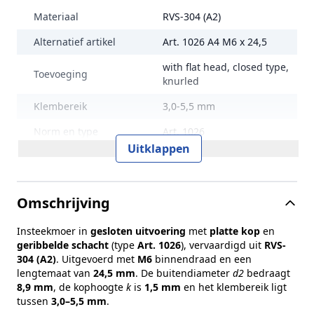
Materiaal
RVS-304 (A2)
Alternatief artikel
Art. 1026 A4 M6 x 24,5
with flat head, closed type,
Toevoeging
knurled
Klembereik
3,0-5,5 mm
Norm en type
Art. 1026
Uitklappen
Kophoogte (k)
1,5 mm
Maat (d2)
8,9 mm
Omschrijving
Gewicht per 100 stuks
0,73 kg
Insteekmoer in
gesloten uitvoering
met
platte kop
en
Inhoud verpakking
250
geribbelde schacht
(type
Art. 1026
), vervaardigd uit
RVS-
Merk
RVS Products
304 (A2)
. Uitgevoerd met
M6
binnendraad en een
lengtemaat van
24,5 mm
. De buitendiameter
d2
bedraagt
8,9 mm
, de kophoogte
k
is
1,5 mm
en het klembereik ligt
tussen
3,0–5,5 mm
.