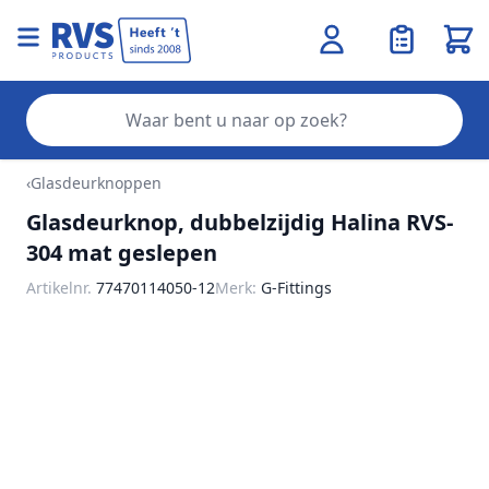
Wink
Zo
Ga naar de inhoud
‹
Glasdeurknoppen
Glasdeurknop, dubbelzijdig Halina RVS-
304 mat geslepen
Artikelnr.
77470114050-12
Merk:
G-Fittings