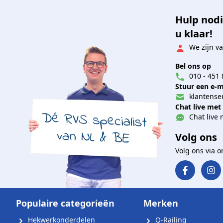
Hulp nodi
u klaar!
We zijn va
Bel ons op
010 - 451 
Stuur een e-m
klantenser
Chat live met
Chat live 
Volg ons
Volg ons via 
Populaire categorieën
Merken
Hekwerkonderdelen
Q-Railing