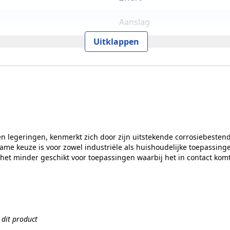
Aanslag
Uitklappen
Nee
Nee
DIN links / DIN rechts
750 mm
en legeringen, kenmerkt zich door zijn uitstekende corrosiebestend
50 kg
zame keuze is voor zowel industriële als huishoudelijke toepassing
 het minder geschikt voor toepassingen waarbij het in contact komt
Ja
19 mm
Ja
n dit product