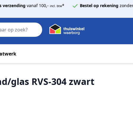
s verzending
vanaf 100,-
*
Bestel op rekening
zonder
incl. btw
Zoek
atwerk
d/glas RVS-304 zwart