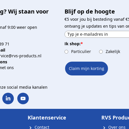
g? Wij staan voor
Blijf op de hoogte
€5 voor jou bij besteding vanaf €
ontvang je updates en tips van o
naf 9:00 weer open
Ik shop:
*
89 71
ail
Particulier
Zakelijk
vice@rvs-products.nl
 ons
met ons
Claim mijn korting
onze social media kanalen
Klantenservice
RVS Produ
Contact
Over ons