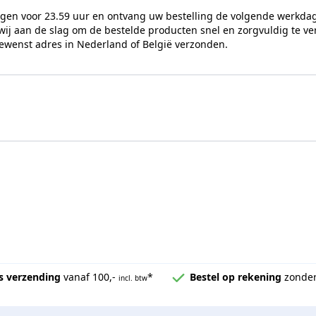
agen voor 23.59 uur en ontvang uw bestelling de volgende werkdag.
Nee
ij aan de slag om de bestelde producten snel en zorgvuldig te v
gewenst adres in Nederland of België verzonden.
Nee
Per stuk
Glas/Wand
8 - 10 mm
G-Fittings
s verzending
vanaf 100,-
*
Bestel op rekening
zonder
incl. btw