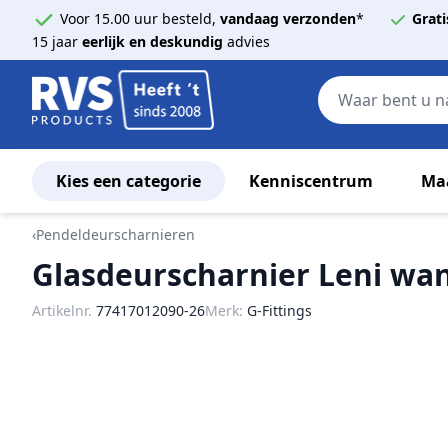
Voor 15.00 uur besteld,
vandaag verzonden
*
Grati
15 jaar
eerlijk en deskundig
advies
Kies een categorie
Kenniscentrum
Ma
Ga naar de inhoud
‹
Pendeldeurscharnieren
Glasdeurscharnier Leni wan
Artikelnr.
77417012090-26
Merk:
G-Fittings