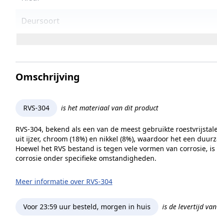
Deursoort
Instelbare nulpositie
Hydraulisch
Omschrijving
Draairichting
RVS-304
is het materiaal van dit product
Max. deurbreedte
RVS-304, bekend als een van de meest gebruikte roestvrijstal
Max. deurgewicht
uit ijzer, chroom (18%) en nikkel (8%), waardoor het een duur
Hoewel het RVS bestand is tegen vele vormen van corrosie, is
corrosie onder specifieke omstandigheden.
Glasbewerking
Meer informatie over RVS-304
Diameter glasboring
Zelfsluitend
Voor 23:59 uur besteld, morgen in huis
is de levertijd va