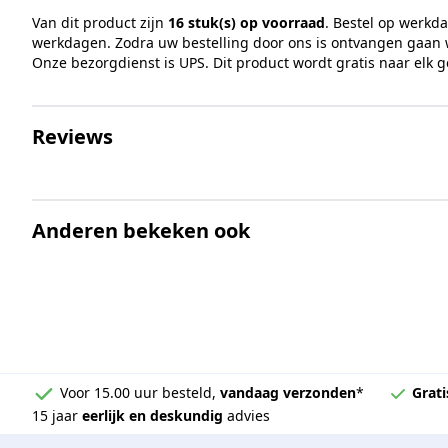
Van dit product zijn
16 stuk(s) op voorraad
. Bestel op werkd
Vlakke montage
werkdagen. Zodra uw bestelling door ons is ontvangen gaan w
Onze bezorgdienst is UPS. Dit product wordt gratis naar elk 
Verstelbaar
Prijs
Reviews
Montage
Glasdikte
Anderen bekeken ook
Merk
Voor 15.00 uur besteld,
vandaag verzonden
*
Grati
15 jaar
eerlijk en deskundig
advies