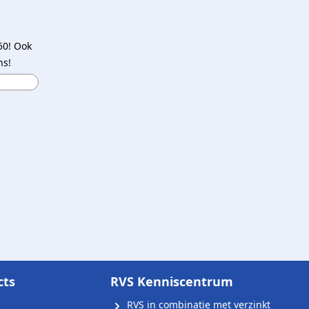
50! Ook
ns!
cts
RVS Kenniscentrum
RVS in combinatie met verzinkt