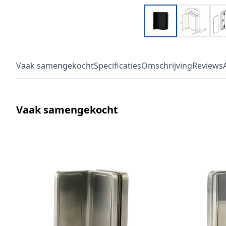
Vaak samengekocht
Specificaties
Omschrijving
Reviews
Vaak samengekocht
Druk om carrousel over te slaan