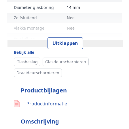
Diameter glasboring
14 mm
Zelfsluitend
Nee
Vlakke montage
Nee
Verstelbaar
Ja
Uitklappen
Prijs
Per set
Bekijk alle
Inhoud verpakking
2 stuks
Glasbeslag
Glasdeurscharnieren
Montage
Plafond / Vloer
Draaideurscharnieren
Glasdikte
8 - 12 mm
Productbijlagen
Merk
G-Fittings
Productinformatie
Omschrijving