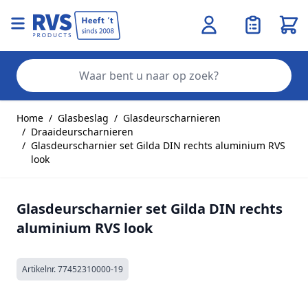
Wink
Zo
Ga naar de inhoud
Home
/
Glasbeslag
/
Glasdeurscharnieren
/
Draaideurscharnieren
/
Glasdeurscharnier set Gilda DIN rechts aluminium RVS
look
Glasdeurscharnier set Gilda DIN rechts
aluminium RVS look
Artikelnr.
77452310000-19