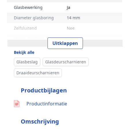
Glasbewerking
Ja
Diameter glasboring
14 mm
Zelfsluitend
Nee
Vlakke montage
Nee
Uitklappen
Verstelbaar
Ja
Bekijk alle
Prijs
Per set
Glasbeslag
Glasdeurscharnieren
Inhoud verpakking
2 stuks
Draaideurscharnieren
Montage
Plafond / Vloer
Productbijlagen
Glasdikte
8 - 12 mm
Merk
G-Fittings
Productinformatie
Omschrijving