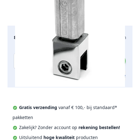
€ 44,12
2-5 werkdagen
incl. btw
Aantal
Toevoegen aan offerte
Gratis verzending
vanaf € 100,- bij standaard*
pakketten
Zakelijk? Zonder account op
rekening bestellen!
Uitsluitend
hoge kwaliteit
producten