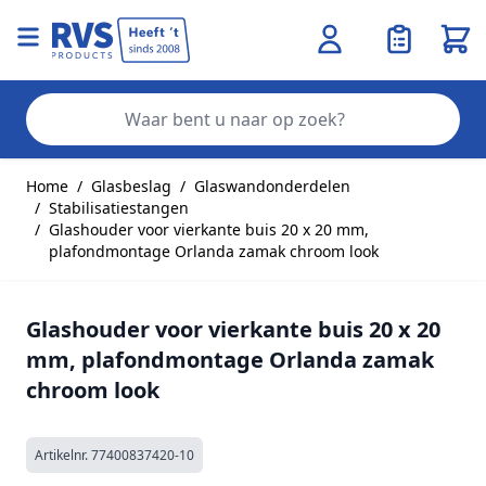
Wink
Zo
Ga naar de inhoud
Home
/
Glasbeslag
/
Glaswandonderdelen
/
Stabilisatiestangen
/
Glashouder voor vierkante buis 20 x 20 mm,
plafondmontage Orlanda zamak chroom look
Glashouder voor vierkante buis 20 x 20
mm, plafondmontage Orlanda zamak
chroom look
Artikelnr.
77400837420-10