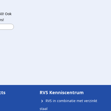
50! Ook
ns!
cts
RVS Kenniscentrum
RVS in combinatie met verzinkt
staal