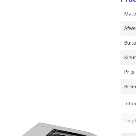
Mate
Afwe
Buit
Kleu
Prijs
Breed
Inho
Diep
Mon