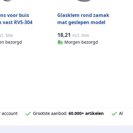
ns voor buis
Glasklem rond zamak
 vast RVS-304
mat geslepen model
lepen model
4400
18,21
cl. btw
incl. btw
en bezorgd
Morgen bezorgd
 account
Grootste aanbod:
60.000+ artikelen
Al