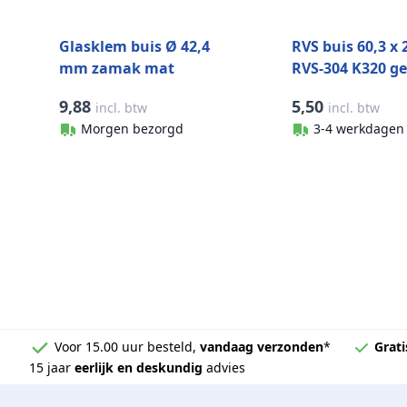
Glasklem buis Ø 42,4
RVS buis 60,3 x
mm zamak mat
RVS-304 K320 g
geslepen model 2500
9,88
5,50
incl. btw
incl. btw
Morgen bezorgd
3-4 werkdagen
Voor 15.00 uur besteld,
vandaag verzonden
*
Grati
15 jaar
eerlijk en deskundig
advies