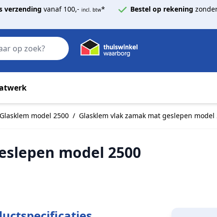
s verzending
vanaf 100,-
*
Bestel op rekening
zonder
incl. btw
Zoek
atwerk
Glasklem model 2500
/
Glasklem vlak zamak mat geslepen model
eslepen model 2500
uctspecificaties