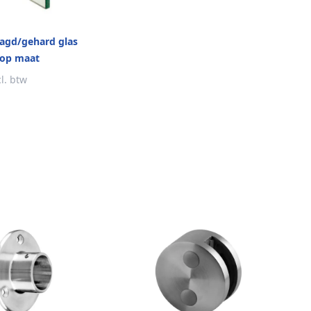
aagd/gehard glas
 op maat
cl. btw