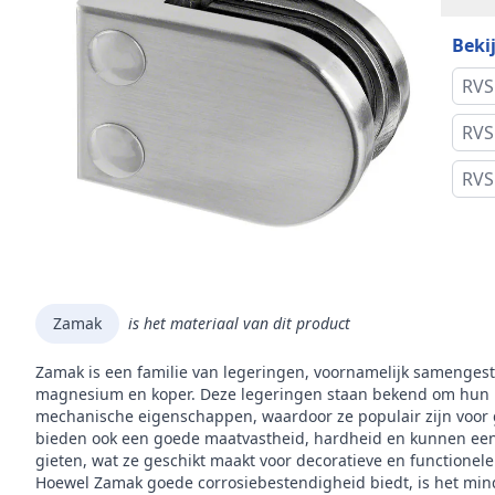
Bekij
Diam
mont
RVS
Vor
RVS
RVS
Incl
Inclu
Omschrijving
Hoog
Zamak
is het materiaal van dit product
Mer
Zamak is een familie van legeringen, voornamelijk samengest
Mode
magnesium en koper. Deze legeringen staan bekend om hun 
mechanische eigenschappen, waardoor ze populair zijn voor 
bieden ook een goede maatvastheid, hardheid en kunnen een 
gieten, wat ze geschikt maakt voor decoratieve en functionel
Hoewel Zamak goede corrosiebestendigheid biedt, is het mi