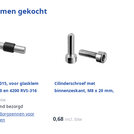
amen gekocht
015, voor glasklem
Cilinderschroef met
0 en 4200 RVS-316
binnenzeskant, M8 x 20 mm,
QS-28, staal verzinkt
 btw
nd bezorgd
e Borgpennen voor
0,68
incl. btw
men