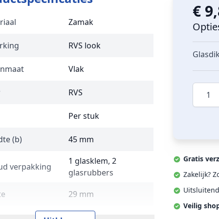
€ 9
riaal
Zamak
Optie
rking
RVS look
Glasdi
enmaat
Vlak
Aantal
r
RVS
Per stuk
te (b)
45 mm
Gratis ver
1 glasklem, 2
ud verpakking
glasrubbers
Zakelijk? 
Uitsluiten
te
29 mm
Veilig sho
tage
Op vlakke ondergrond