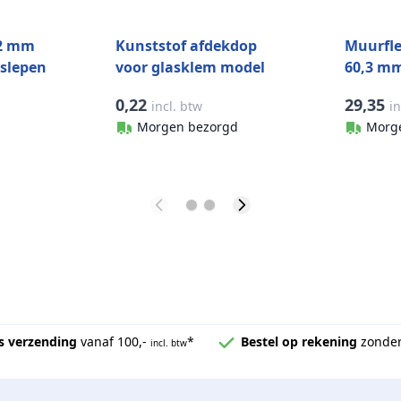
 2 mm
Kunststof afdekdop
Muurfle
eslepen
voor glasklem model
60,3 mm
2800, RVS look
mat ges
0,22
29,35
incl. btw
in
0505
Morgen bezorgd
Morg
s verzending
vanaf 100,-
*
Bestel op rekening
zonder
incl. btw