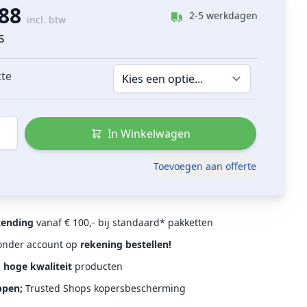
,88
2-5 werkdagen
incl. btw
s
kte
In Winkelwagen
Toevoegen aan offerte
zending
vanaf € 100,- bij standaard* pakketten
Zonder account op
rekening bestellen!
d
hoge kwaliteit
producten
ppen;
Trusted Shops kopersbescherming