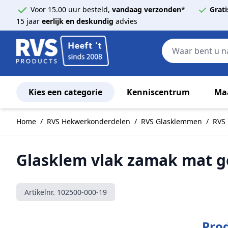
Voor 15.00 uur besteld,
vandaag verzonden
*
Grati
15 jaar
eerlijk en deskundig
advies
Kies een categorie
Kenniscentrum
Ma
Ga naar de inhoud
Home
/
RVS Hekwerkonderdelen
/
RVS Glasklemmen
/
RVS 
Glasklem vlak zamak mat g
Artikelnr.
102500-000-19
Prod