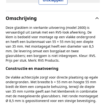
Inhoud verpakking
1 glasklem, 2 glasrubbers
Diepte
35 mm
Omschrijving
Montage
Op vlakke ondergrond
Deze glasklem in vierkante uitvoering (model 2600) is
Diameter montagegat
8,5 mm
vervaardigd uit zamak met een RVS‑look afwerking. De
klem is bedoeld voor montage op een vlakke ondergrond
Vorm
Vierkant
en heeft een buitenmaat van 55 × 55 mm bij een diepte
van 35 mm. Het montagegat heeft een diameter van 8,5
Inclusief borgpen
Nee
mm. De levering omvat een borgplaat en twee
glasrubbers; een borgpen is niet inbegrepen. Kleur: RVS.
Inclusief borgplaat
Ja
Prijs per stuk. Merk: RVS Products.
Hoogte
55 mm
Constructie en maatvoering
Merk
RVS Products
De vlakke achterzijde zorgt voor directe plaatsing op egale
ondergronden. Met breedte b = 55 mm en hoogte 55 mm
Model
2600
biedt de klem een compacte behuizing, terwijl de diepte
van 35 mm ruimte geeft aan het klembereik in combinatie
met de meegeleverde glasrubbers. Het ronde montagegat
Ø 8,5 mm is gepositioneerd voor een stevige bevestiging.