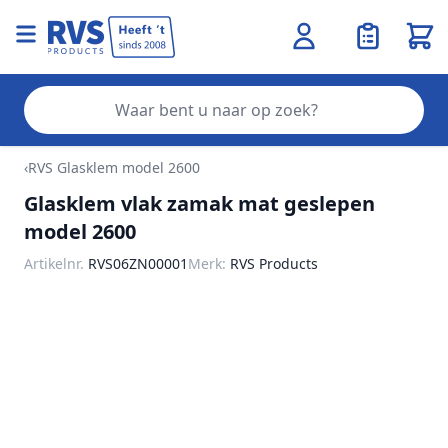
Wink
Zo
Ga naar de inhoud
‹
RVS Glasklem model 2600
Glasklem vlak zamak mat geslepen
model 2600
Artikelnr.
RVS06ZN00001
Merk:
RVS Products