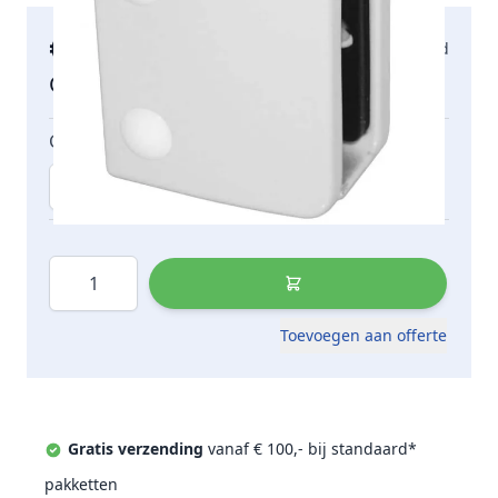
€ 19,77
Morgen bezorgd
incl. btw
Opties
Glasdikte
Aantal
Toevoegen aan offerte
Gratis verzending
vanaf € 100,- bij standaard*
pakketten