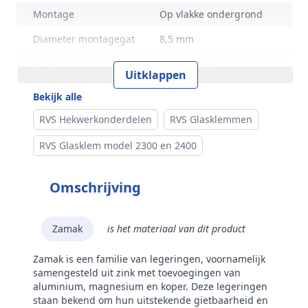
Montage
Op vlakke ondergrond
Diameter montagegat
8,5 mm
Vorm
Rechthoekig
Uitklappen
Inclusief borgpen
Nee
Bekijk alle
Inclusief borgplaat
Ja
RVS Hekwerkonderdelen
RVS Glasklemmen
Hoogte
70 mm
RVS Glasklem model 2300 en 2400
Merk
RVS Products
Omschrijving
Model
2400
Zamak
is het materiaal van dit product
Zamak is een familie van legeringen, voornamelijk
samengesteld uit zink met toevoegingen van
aluminium, magnesium en koper. Deze legeringen
staan bekend om hun uitstekende gietbaarheid en