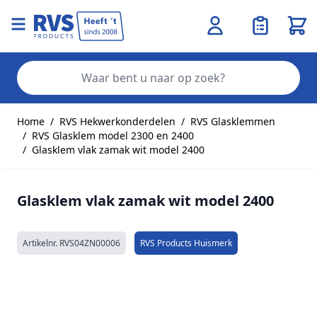
Wink
Zo
Ga naar de inhoud
Home
/
RVS Hekwerkonderdelen
/
RVS Glasklemmen
/
RVS Glasklem model 2300 en 2400
/
Glasklem vlak zamak wit model 2400
Glasklem vlak zamak wit model 2400
Artikelnr.
RVS04ZN00006
RVS Products Huismerk