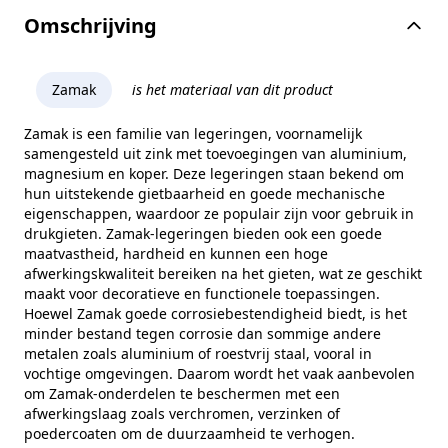
Inhoud verpakking
1 glasklem, 2 glasrubbers
Omschrijving
Diepte
40 mm
Montage
Op vlakke ondergrond
Zamak
is het materiaal van dit product
Diameter montagegat
8,5 mm
Zamak is een familie van legeringen, voornamelijk
samengesteld uit zink met toevoegingen van aluminium,
Vorm
Rechthoekig
magnesium en koper. Deze legeringen staan bekend om
Inclusief borgpen
Nee
hun uitstekende gietbaarheid en goede mechanische
eigenschappen, waardoor ze populair zijn voor gebruik in
Inclusief borgplaat
Ja
drukgieten. Zamak-legeringen bieden ook een goede
maatvastheid, hardheid en kunnen een hoge
Hoogte
70 mm
afwerkingskwaliteit bereiken na het gieten, wat ze geschikt
maakt voor decoratieve en functionele toepassingen.
Merk
RVS Products
Hoewel Zamak goede corrosiebestendigheid biedt, is het
minder bestand tegen corrosie dan sommige andere
Model
2400
metalen zoals aluminium of roestvrij staal, vooral in
vochtige omgevingen. Daarom wordt het vaak aanbevolen
om Zamak-onderdelen te beschermen met een
afwerkingslaag zoals verchromen, verzinken of
poedercoaten om de duurzaamheid te verhogen.