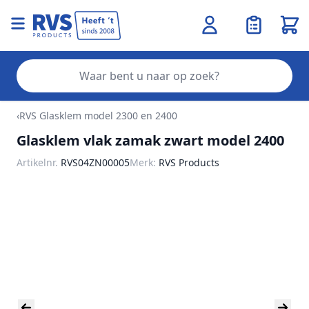
Wink
Zo
Ga naar de inhoud
‹
RVS Glasklem model 2300 en 2400
Glasklem vlak zamak zwart model 2400
Artikelnr.
RVS04ZN00005
Merk:
RVS Products