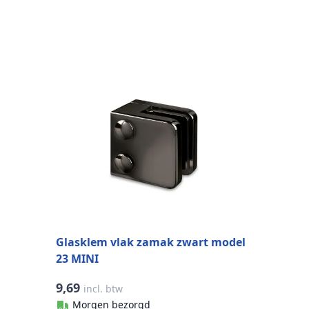
C
M
Glasklem vlak zamak zwart model
23 MINI
9,69
0
incl. btw
Morgen bezorgd