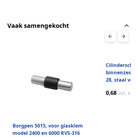
Vaak samengekocht
Druk om carrousel over te slaan
Cilinderschr
binnenzeska
28, staal ver
0,68
incl. btw
Borgpen 5015, voor glasklem
model 2400 en 6000 RVS-316