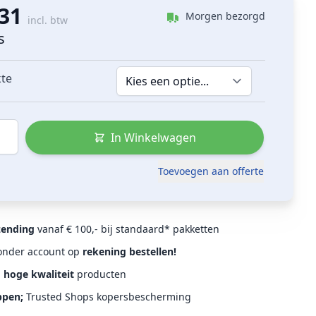
,31
Morgen bezorgd
incl. btw
s
kte
In Winkelwagen
Toevoegen aan offerte
zending
vanaf € 100,- bij standaard* pakketten
Zonder account op
rekening bestellen!
d
hoge kwaliteit
producten
ppen;
Trusted Shops kopersbescherming