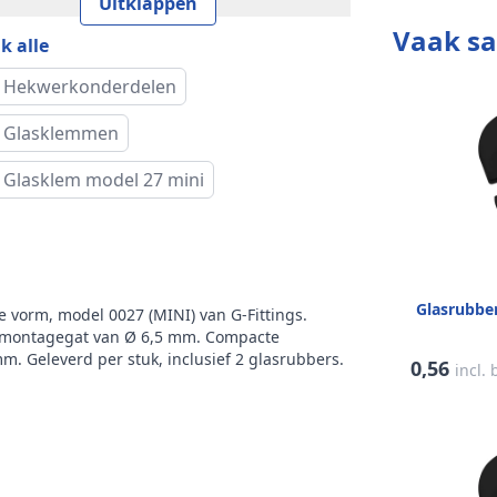
Uitklappen
Vaak s
k alle
eter
6,5 mm
agegat
 Hekwerkonderdelen
m
Half rond
 Glasklemmen
 Glasklem model 27 mini
usief borgpen
Nee
sief borgplaat
Nee
te
27 mm
Glasrubb
 vorm, model 0027 (MINI) van G-Fittings.
 montagegat van Ø 6,5 mm. Compacte
k
G-Fittings
 Geleverd per stuk, inclusief 2 glasrubbers.
0,56
incl.
l
0027 (MINI)