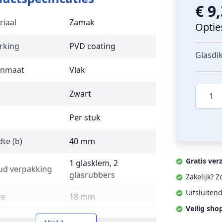
€ 9
riaal
Zamak
Optie
rking
PVD coating
Glasdi
enmaat
Vlak
Aantal
r
Zwart
Per stuk
te (b)
40 mm
Gratis ver
1 glasklem, 2
ud verpakking
glasrubbers
Zakelijk? 
Uitsluiten
te
18 mm
Veilig sho
tage
Op vlakke ondergrond