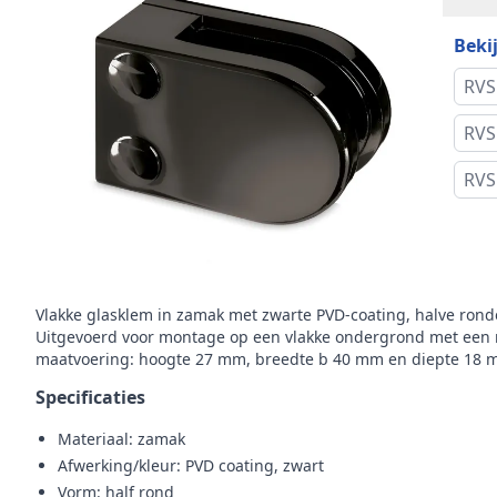
Bekij
Diam
Zamak met zwarte PVD-coating voor extra
oppervlaktehardheid
mont
RVS
Voor vlakke montage van glaspanelen
Vor
RVS
Inclusief 2 glasrubbers voor zekere klemming
RVS
Incl
Technisch advies over glasrubbers en montage
beschikbaar
Inclu
Omschrijving
Hoog
Vlakke glasklem in zamak met zwarte PVD-coating, halve ronde
Uitgevoerd voor montage op een vlakke ondergrond met een
Mer
maatvoering: hoogte 27 mm, breedte b 40 mm en diepte 18 mm.
Mode
Specificaties
Materiaal: zamak
Afwerking/kleur: PVD coating, zwart
Vorm: half rond