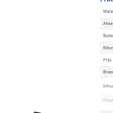
Mate
Afwe
Buit
Kleu
Prijs
Breed
Inho
Diep
Mon