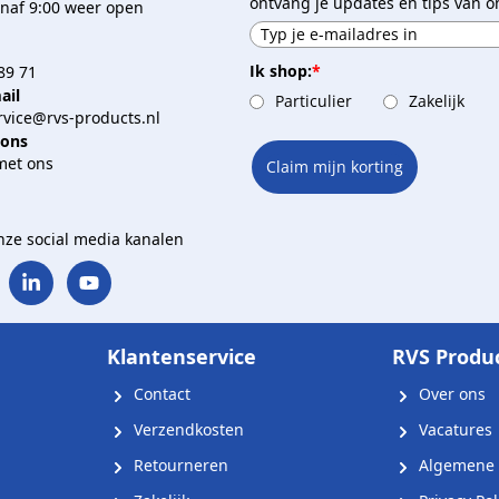
ontvang je updates en tips van o
naf 9:00 weer open
Ik shop:
*
89 71
ail
Particulier
Zakelijk
vice@rvs-products.nl
 ons
met ons
Claim mijn korting
onze social media kanalen
Klantenservice
RVS Produ
Contact
Over ons
Verzendkosten
Vacatures
Retourneren
Algemene 