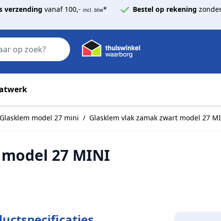
s verzending
vanaf 100,-
*
Bestel op rekening
zonder
incl. btw
Zoek
atwerk
Glasklem model 27 mini
/
Glasklem vlak zamak zwart model 27 M
 model 27 MINI
uctspecificaties