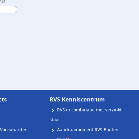
ns!
cts
RVS Kenniscentrum
RVS in combinatie met verzinkt
staal
Voorwaarden
Aandraaimoment RVS Bouten