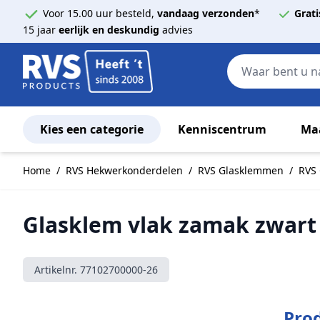
Voor 15.00 uur besteld,
vandaag verzonden
*
Grati
15 jaar
eerlijk en deskundig
advies
Kies een categorie
Kenniscentrum
Ma
Ga naar de inhoud
Home
/
RVS Hekwerkonderdelen
/
RVS Glasklemmen
/
RVS 
Glasklem vlak zamak zwart
Artikelnr.
77102700000-26
Prod