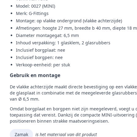
Model: 0027 (MINI)
Merk: G-Fittings
Montage: op vlakke ondergrond (vlakke achterzijde)
Afmetingen: hoogte 27 mm, breedte b 40 mm, diepte 18 
Diameter montagegat: 6,5 mm
Inhoud verpakking: 1 glasklem, 2 glasrubbers
Inclusief borgplaat: nee
Inclusief borgpen: nee
Verkoop-eenheid: per stuk
Gebruik en montage
De vlakke achterzijde maakt directe bevestiging op een vlakk
de glasplaat in combinatie met de meegeleverde glasrubbers.
van Ø 6,5 mm.
Omdat borgplaat en borgpen niet zijn meegeleverd, voegt u
toepassing dat vereist. Dankzij de compacte MINI-uitvoering 
positioneren binnen strakke maatvoeringseisen.
Zamak
is het materiaal van dit product