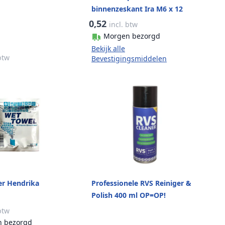
binnenzeskant Ira M6 x 12
mm RVS-304 mat geslepen
0,52
incl. btw
Morgen bezorgd
Bekijk alle
 btw
Bevestigingsmiddelen
er Hendrika
Professionele RVS Reiniger &
Polish 400 ml OP=OP!
 btw
 bezorgd