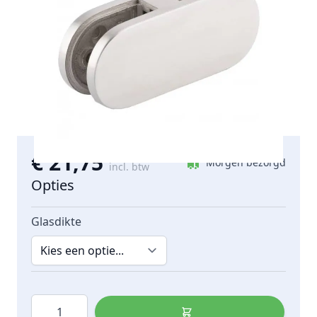
RVS 304 met mat geslepen oppervlak
Voor het recht verbinden van twee glasplaten in
hekwerken
Diepte 29 mm voor compacte montage
Technische ondersteuning door RVS-specialisten
€ 21,75
Morgen bezorgd
incl. btw
Opties
Glasdikte
Aantal