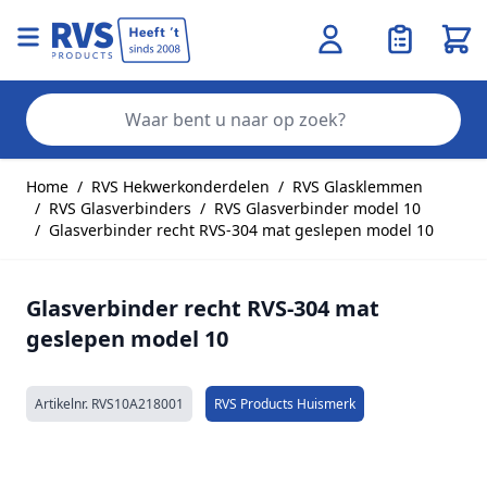
Wink
Zo
Ga naar de inhoud
Home
/
RVS Hekwerkonderdelen
/
RVS Glasklemmen
/
RVS Glasverbinders
/
RVS Glasverbinder model 10
/
Glasverbinder recht RVS-304 mat geslepen model 10
Glasverbinder recht RVS-304 mat
geslepen model 10
Artikelnr.
RVS10A218001
RVS Products Huismerk