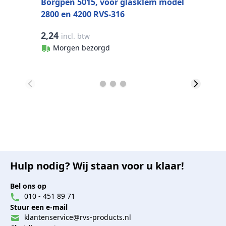
Borgpen 5015, voor glasklem model
2800 en 4200 RVS-316
2,24
0
incl. btw
Morgen bezorgd
Hulp nodig? Wij staan voor u klaar!
Bel ons op
010 - 451 89 71
Stuur een e-mail
klantenservice@rvs-products.nl