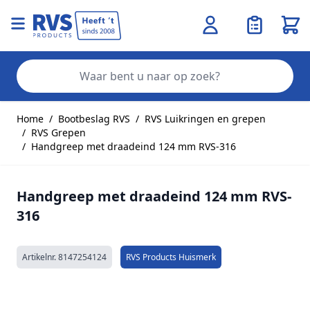
Wink
Zo
Ga naar de inhoud
Home
/
Bootbeslag RVS
/
RVS Luikringen en grepen
/
RVS Grepen
/
Handgreep met draadeind 124 mm RVS-316
Handgreep met draadeind 124 mm RVS-
316
Artikelnr.
8147254124
RVS Products Huismerk