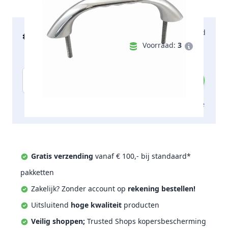
€ 59,67
Maandag bezorgd
incl. btw
Voorraad:
3
Aantal
Toevoegen aan offerte
Gratis verzending
vanaf € 100,- bij standaard*
pakketten
Zakelijk? Zonder account op
rekening bestellen!
Uitsluitend
hoge kwaliteit
producten
Veilig shoppen;
Trusted Shops kopersbescherming