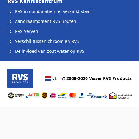
RVS Kenniscentrum
RVS in combinatie met verzinkt staal
Aandraaimoment RVS Bouten
RVS Verven
Verschil tussen chroom en RVS
De invloed van zout water op RVS
NL
© 2008-2026 Visser RVS Products