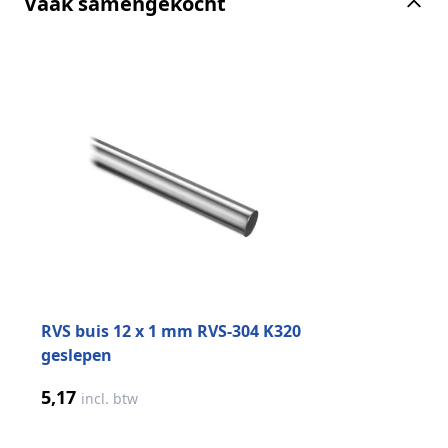
Vaak samengekocht
Druk om carrousel over te slaan
RVS buis 12 x 1 mm RVS-304 K320
geslepen
5,17
incl. btw