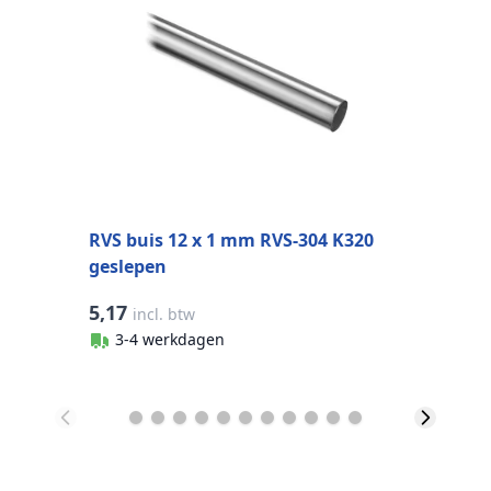
B
R
RVS buis 12 x 1 mm RVS-304 K320
geslepen
5,17
4
incl. btw
3-4 werkdagen