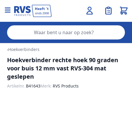
Wink
Zo
Ga naar de inhoud
‹
Hoekverbinders
Hoekverbinder rechte hoek 90 graden
voor buis 12 mm vast RVS-304 mat
geslepen
Artikelnr.
B41643
Merk:
RVS Products