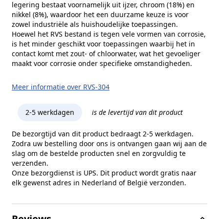
Prijs
Per stuk
legering bestaat voornamelijk uit ijzer, chroom (18%) en
nikkel (8%), waardoor het een duurzame keuze is voor
Lengte
125 mm
zowel industriële als huishoudelijke toepassingen.
Hoewel het RVS bestand is tegen vele vormen van corrosie,
Montage
Volglaswand
is het minder geschikt voor toepassingen waarbij het in
contact komt met zout- of chloorwater, wat het gevoeliger
Hoogte
90 mm
maakt voor corrosie onder specifieke omstandigheden.
Gewicht
1,26 kg
Meer informatie over RVS-304
Glasdikte
8 - 10 mm
Merk
G-Fittings
2-5 werkdagen
is de levertijd van dit product
Model
4512
De bezorgtijd van dit product bedraagt 2-5 werkdagen.
Zodra uw bestelling door ons is ontvangen gaan wij aan de
slag om de bestelde producten snel en zorgvuldig te
verzenden.
Onze bezorgdienst is UPS. Dit product wordt gratis naar
elk gewenst adres in Nederland of België verzonden.
Reviews