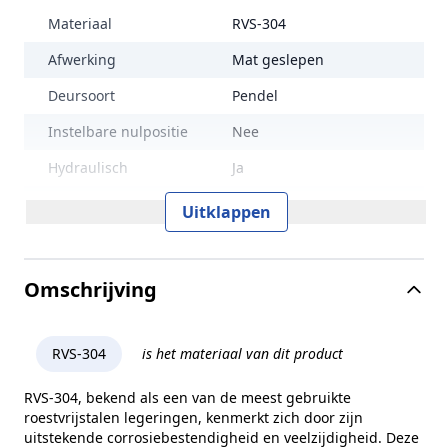
Materiaal
RVS-304
Afwerking
Mat geslepen
Deursoort
Pendel
Instelbare nulpositie
Nee
Hydraulisch
Ja
Draairichting
DIN links / DIN rechts
Uitklappen
Max. deurbreedte
1000 mm
Max. deurgewicht
45 kg
Omschrijving
Glasbewerking
Ja
Zelfsluitend
Ja
RVS-304
is het materiaal van dit product
Vlakke montage
Nee
RVS-304, bekend als een van de meest gebruikte
roestvrijstalen legeringen, kenmerkt zich door zijn
Verstelbaar
Nee
uitstekende corrosiebestendigheid en veelzijdigheid. Deze