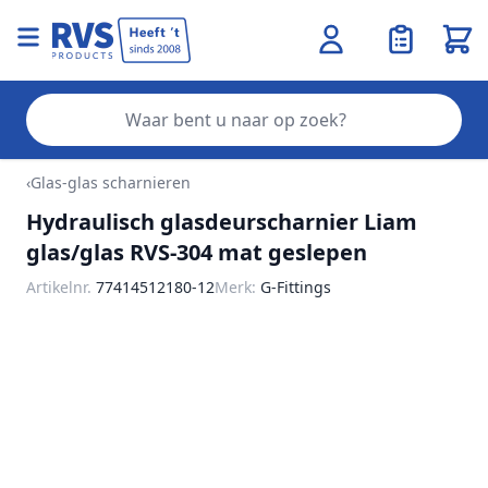
Wink
Zo
Ga naar de inhoud
‹
Glas-glas scharnieren
Hydraulisch glasdeurscharnier Liam
glas/glas RVS-304 mat geslepen
Artikelnr.
77414512180-12
Merk:
G-Fittings