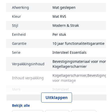
Afwerking
Mat geslepen
Kleur
Mat RVS
Stijl
Modern & Strak
Eenheid
Per stuk
Garantie
10 jaar functionaliteitsgarantie
Serie
Intersteel Essentials
Bevestigingsmateriaal voor montag
Verpakkingsinhoud
Kogellagerscharnier
Kogellagerscharnier,Bevestigingsm
Inhoud verpakking
voor montage
Merk
Intersteel
Uitklappen
Bekijk alle