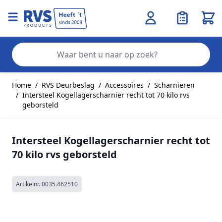
Wink
Zo
Ga naar de inhoud
Home
/
RVS Deurbeslag
/
Accessoires
/
Scharnieren
/
Intersteel Kogellagerscharnier recht tot 70 kilo rvs
geborsteld
Intersteel Kogellagerscharnier recht tot
70 kilo rvs geborsteld
Artikelnr.
0035.462510