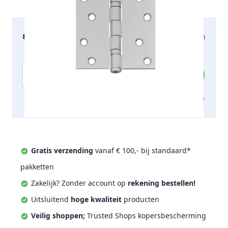
€ 12,68
2-5 werkdagen
incl. btw
Aantal
Toevoegen aan offerte
Gratis verzending
vanaf € 100,- bij standaard*
pakketten
Zakelijk? Zonder account op
rekening bestellen!
Uitsluitend
hoge kwaliteit
producten
Veilig shoppen;
Trusted Shops kopersbescherming