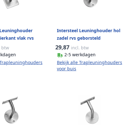
l Leuninghouder
Intersteel Leuninghouder hol
erkant vlak rvs
zadel rvs geborsteld
d
29,87
. btw
incl. btw
rkdagen
2-5 werkdagen
e Trapleuninghouders
Bekijk alle Trapleuninghouders
voor buis