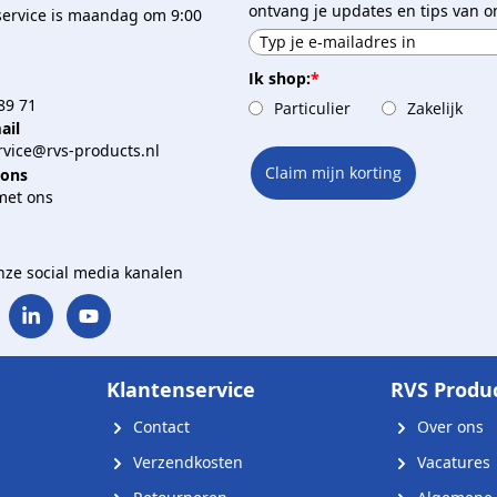
ontvang je updates en tips van o
service is maandag om 9:00
Ik shop:
*
89 71
Particulier
Zakelijk
ail
vice@rvs-products.nl
Claim mijn korting
 ons
met ons
onze social media kanalen
Klantenservice
RVS Produ
Contact
Over ons
Verzendkosten
Vacatures