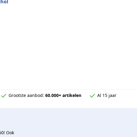
hol
end rvs
Grootste aanbod:
60.000+ artikelen
Al 15 jaar
50! Ook