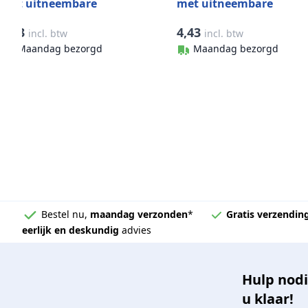
met uitneembare
met uitneembare
scharnierpen 100 mm
scharnierpen 80 mm
6,03
4,43
incl. btw
incl. btw
RVS-304 (A2)
RVS-304 (A2)
Maandag bezorgd
Maandag bezorgd
Bestel nu,
maandag verzonden
*
Gratis verzendin
eerlijk en deskundig
advies
Hulp nodi
u klaar!