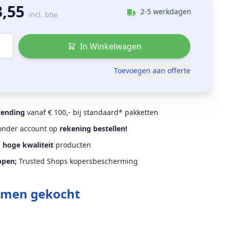
3,55
2-5 werkdagen
incl. btw
In Winkelwagen
Toevoegen aan offerte
zending
vanaf € 100,- bij standaard* pakketten
Zonder account op
rekening bestellen!
d
hoge kwaliteit
producten
ppen;
Trusted Shops kopersbescherming
amen gekocht