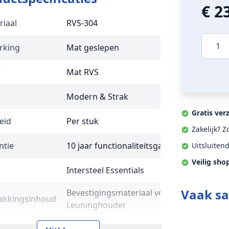
€ 2
riaal
RVS-304
Aantal
rking
Mat geslepen
r
Mat RVS
Modern & Strak
Gratis ver
eid
Per stuk
Zakelijk? 
ntie
10 jaar functionaliteitsgarantie
Uitsluiten
Veilig sho
Intersteel Essentials
Vaak s
Bevestigingsmateriaal voor montage,
akkingsinhoud
Leuninghouder
Leuninghouder,Bevestigingsmateriaal