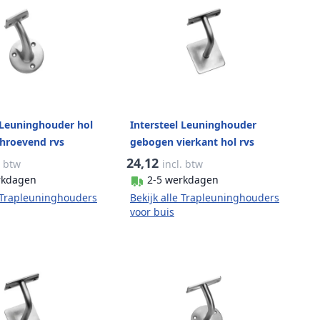
 Leuninghouder hol
Intersteel Leuninghouder
chroevend rvs
gebogen vierkant hol rvs
d
geborsteld
24,12
. btw
incl. btw
rkdagen
2-5 werkdagen
e Trapleuninghouders
Bekijk alle Trapleuninghouders
voor buis