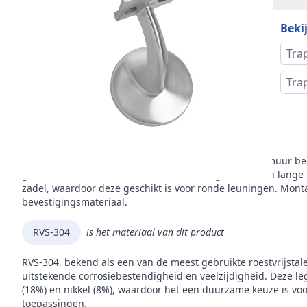
Inho
Bekij
Mon
Tra
Mer
Tra
Omschrijving
Met deze leuninghouder kunt u de leuning langs de muur bege
gebruik van massief rvs heeft deze leuninghouder een lange
zadel, waardoor deze geschikt is voor ronde leuningen. Mon
bevestigingsmateriaal.
RVS-304
is het materiaal van dit product
RVS-304, bekend als een van de meest gebruikte roestvrijstal
uitstekende corrosiebestendigheid en veelzijdigheid. Deze leg
(18%) en nikkel (8%), waardoor het een duurzame keuze is voor
toepassingen.