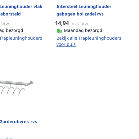
 Leuninghouder vlak
Intersteel Leuninghouder
geborsteld
gebogen hol zadel rvs
geborsteld
14,94
. btw
incl. btw
ag bezorgd
Maandag bezorgd
e Trapleuninghouders
Bekijk alle Trapleuninghouders
voor buis
 Garderoberek rvs
d
cl. btw