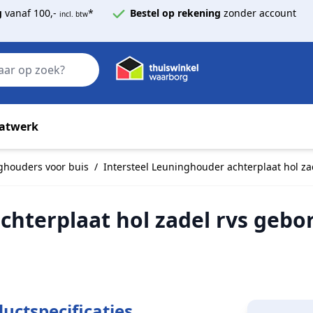
g
vanaf 100,-
*
Bestel op rekening
zonder account
incl. btw
Zoek
atwerk
ghouders voor buis
/
Intersteel Leuninghouder achterplaat hol za
chterplaat hol zadel rvs gebo
uctspecificaties