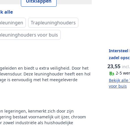
Uitklappen
ud verpakking
voor montage
k alle
tage
Tegen buis
pleuningen
Trapleuninghouders
k
Intersteel
pleuninghouders voor buis
Intersteel
zadel ops
geborstel
23,55
incl
leiden en biedt u extra veiligheid. Door het
2-5 we
 levensduur. Deze leuninghouder heeft een hol
tage is eenvoudig met het meegeleverde
Bekijk all
voor buis
en legeringen, kenmerkt zich door zijn
ering bestaat voornamelijk uit ijzer, chroom
 zowel industriële als huishoudelijke