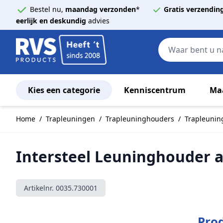
Bestel nu,
maandag verzonden
*
Gratis verzendin
eerlijk en deskundig
advies
Kies een categorie
Kenniscentrum
Ma
Ga naar de inhoud
Home
/
Trapleuningen
/
Trapleuninghouders
/
Trapleunin
Intersteel Leuninghouder a
Artikelnr.
0035.730001
Prod