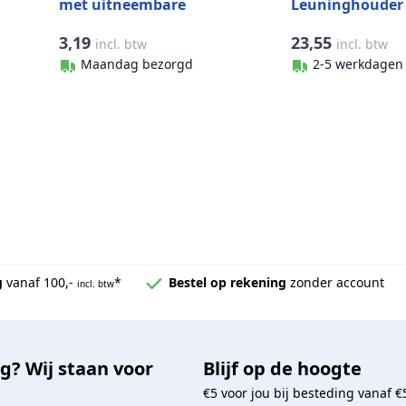
met uitneembare
Leuninghouder 
scharnierpen 60 mm
zadel opschroev
3,19
23,55
incl. btw
incl. btw
RVS-304 (A2)
geborsteld
Maandag bezorgd
2-5 werkdagen
g
vanaf 100,-
*
Bestel op rekening
zonder account
incl. btw
g? Wij staan voor
Blijf op de hoogte
€5 voor jou bij besteding vanaf €