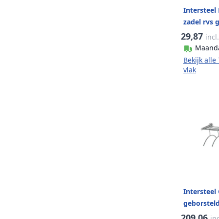
Intersteel
zadel rvs 
29,87
incl
Maand
Bekijk all
vlak
Intersteel
geborstel
209,06
in