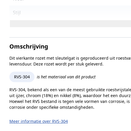
Stijl
Eenheid
Deurdikte
Omschrijving
Garantie
Dit vierkante rozet met sleutelgat is geproduceerd uit roestv
levensduur. Deze rozet wordt per stuk geleverd.
Serie
RVS-304
is het materiaal van dit product
Verpakkingsinhoud
RVS-304, bekend als een van de meest gebruikte roestvrijstal
uit ijzer, chroom (18%) en nikkel (8%), waardoor het een duur
Inhoud verpakking
Hoewel het RVS bestand is tegen vele vormen van corrosie, is
corrosie onder specifieke omstandigheden.
Merk
Meer informatie over RVS-304