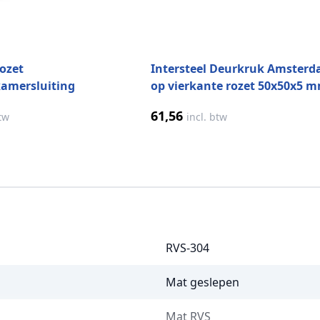
Rozet
Intersteel Deurkruk Amster
kamersluiting
op vierkante rozet 50x50x5 
s geborsteld mat
mat zwart RVS-304
61,56
btw
incl. btw
RVS-304
Mat geslepen
Mat RVS