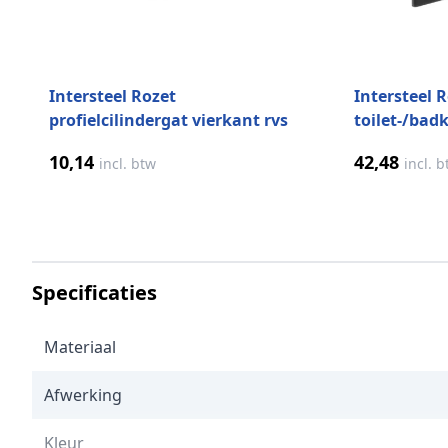
Intersteel Rozet
Intersteel 
profielcilindergat vierkant rvs
toilet-/bad
geborsteld mat zwart
vierkant rv
10,14
42,48
incl. btw
incl. 
zwart
Specificaties
Materiaal
Afwerking
Kleur