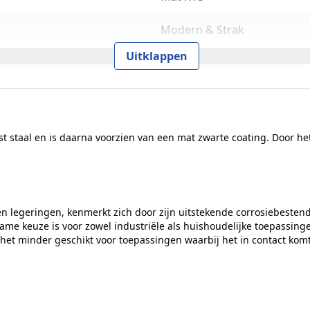
Modern & Strak
Uitklappen
Per stuk
Geschikt voor een deurdikte
10 jaar functionaliteitsgaran
ast staal en is daarna voorzien van een mat zwarte coating. Door he
Intersteel Essentials
Bevestigingsmateriaal voor 
en legeringen, kenmerkt zich door zijn uitstekende corrosiebestend
zame keuze is voor zowel industriële als huishoudelijke toepassing
Bevestigingsmateriaal voor 
 het minder geschikt voor toepassingen waarbij het in contact komt
Intersteel