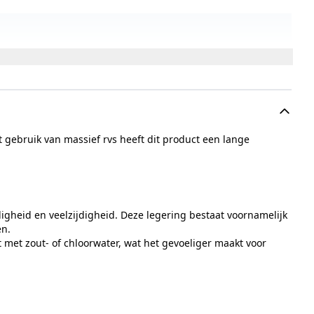
 van 38 - 42 mm
tie
t gebruik van massief rvs heeft dit product een lange
montage, Rozet met sleutelgat
igheid en veelzijdigheid. Deze legering bestaat voornamelijk
en.
montage,Rozet met sleutelgat
 met zout- of chloorwater, wat het gevoeliger maakt voor