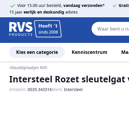
Voor 15.00 uur besteld,
vandaag verzonden
*
Grati
15 jaar
eerlijk en deskundig
advies
Kies een categorie
Kenniscentrum
Ma
Ga naar de inhoud
‹
Sleutelplaatjes RVS
Intersteel Rozet sleutelgat
Artikelnr.
0035.343316
Merk:
Intersteel