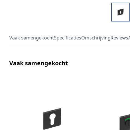
Vaak samengekocht
Specificaties
Omschrijving
Reviews
Vaak samengekocht
Druk om carrousel over te slaan