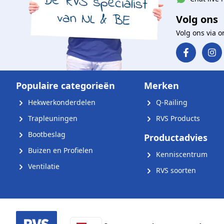
Volg ons
Volg ons via 
Populaire categorieën
Merken
Hekwerkonderdelen
Q-Railing
Trapleuningen
RVS Products
Bootbeslag
Productadvies
Buizen en Profielen
Kenniscentrum
Ventilatie
RVS soorten