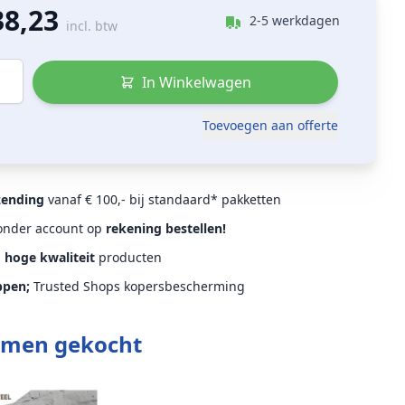
38,23
2-5 werkdagen
incl. btw
In Winkelwagen
Toevoegen aan offerte
zending
vanaf € 100,- bij standaard* pakketten
Zonder account op
rekening bestellen!
d
hoge kwaliteit
producten
ppen;
Trusted Shops kopersbescherming
amen gekocht