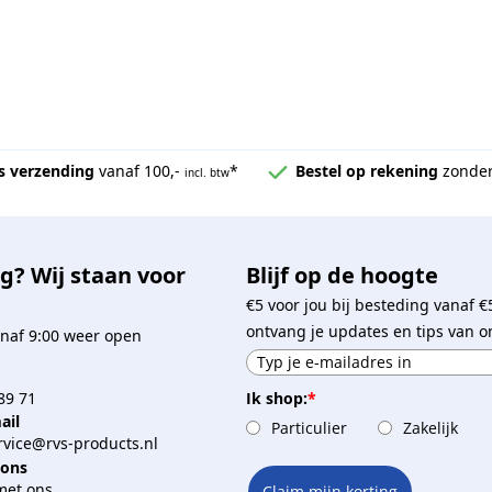
s verzending
vanaf 100,-
*
Bestel op rekening
zonder
incl. btw
g? Wij staan voor
Blijf op de hoogte
€5 voor jou bij besteding vanaf €
ontvang je updates en tips van o
naf 9:00 weer open
Ik shop:
*
89 71
ail
Particulier
Zakelijk
vice@rvs-products.nl
 ons
met ons
Claim mijn korting