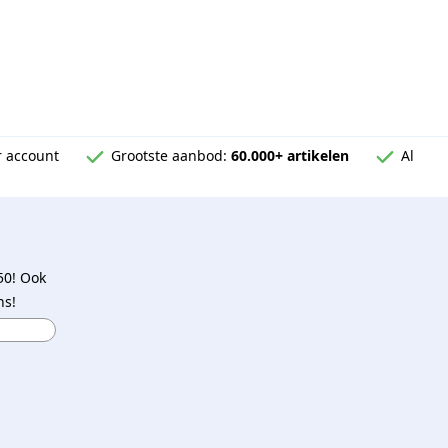
 account
Grootste aanbod:
60.000+ artikelen
Al
50! Ook
ns!