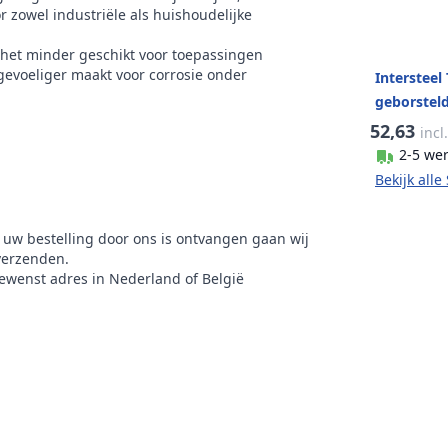
 zowel industriële als huishoudelijke
 het minder geschikt voor toepassingen
 gevoeliger maakt voor corrosie onder
Intersteel
geborstel
52,63
incl
2-5 we
Bekijk all
 uw bestelling door ons is ontvangen gaan wij
verzenden.
gewenst adres in Nederland of België