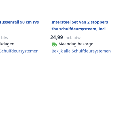
 Tussenrail 90 cm rvs
Intersteel Set van 2 stoppers
d
tbv schuifdeursysteem, incl.
bevestiging, mat zwart
24,99
. btw
incl. btw
rkdagen
Maandag bezorgd
e Schuifdeursystemen
Bekijk alle Schuifdeursystemen