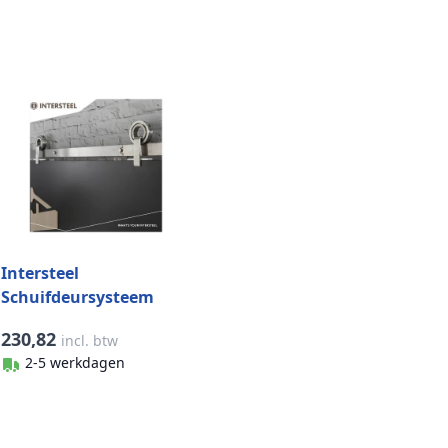
Intersteel
Schuifdeursysteem
Modern Top rvs
230,82
incl. btw
geborsteld
2-5 werkdagen