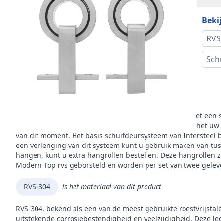
Mer
Bekij
RVS
Sch
Omschrijving
Schuifdeuren zijn geschikt voor elk interieur. U kunt met ee
als ruimtebesparende toegangsdeur. Daarnaast geeft het uw int
van dit moment. Het basis schuifdeursysteem van Intersteel be
een verlenging van dit systeem kunt u gebruik maken van tuss
hangen, kunt u extra hangrollen bestellen. Deze hangrollen 
Modern Top rvs geborsteld en worden per set van twee geleve
RVS-304
is het materiaal van dit product
RVS-304, bekend als een van de meest gebruikte roestvrijstal
uitstekende corrosiebestendigheid en veelzijdigheid. Deze leg