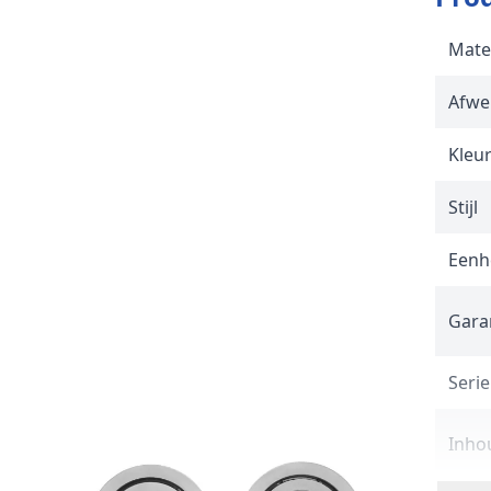
Mate
Afwe
Kleu
Stijl
Eenh
Gara
Serie
Inho