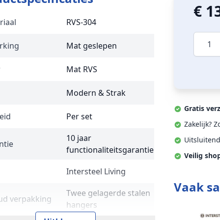
€ 1
riaal
RVS-304
Aantal
rking
Mat geslepen
r
Mat RVS
Modern & Strak
Gratis ver
eid
Per set
Zakelijk? 
10 jaar
Uitsluiten
ntie
functionaliteitsgarantie
Veilig sho
Intersteel Living
Vaak s
Twee gelagerde stalen
ud verpakking
hangers