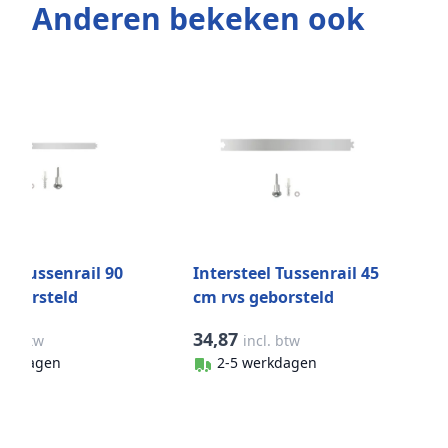
Anderen bekeken ook
el Tussenrail 90
Intersteel Tussenrail 45
geborsteld
cm rvs geborsteld
34,87
cl. btw
incl. btw
erkdagen
2-5 werkdagen