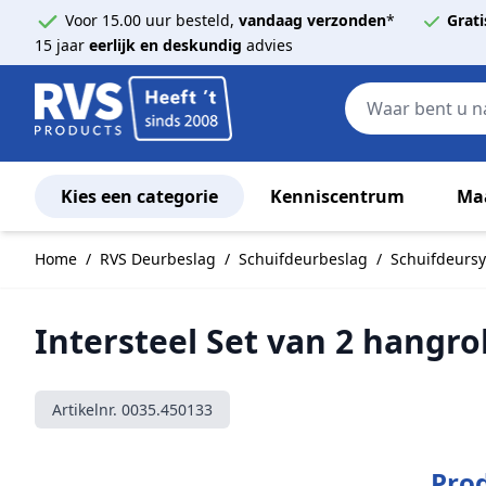
Voor 15.00 uur besteld,
vandaag verzonden
*
Grati
15 jaar
eerlijk en deskundig
advies
Kies een categorie
Kenniscentrum
Ma
Ga naar de inhoud
Home
/
RVS Deurbeslag
/
Schuifdeurbeslag
/
Schuifdeurs
Intersteel Set van 2 hangr
Artikelnr.
0035.450133
Prod