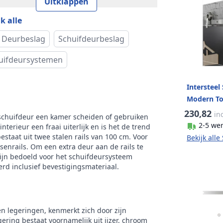
Uitklappen
k
Intersteel
k alle
 Deurbeslag
Schuifdeurbeslag
uifdeursystemen
Intersteel
Modern To
230,82
in
n schuifdeur een kamer scheiden of gebruiken
2-5 we
erieur een fraai uiterlijk en is het de trend
staat uit twee stalen rails van 100 cm. Voor
Bekijk all
enrails. Om een extra deur aan de rails te
zijn bedoeld voor het schuifdeursysteem
rd inclusief bevestigingsmateriaal.
en legeringen, kenmerkt zich door zijn
ering bestaat voornamelijk uit ijzer, chroom