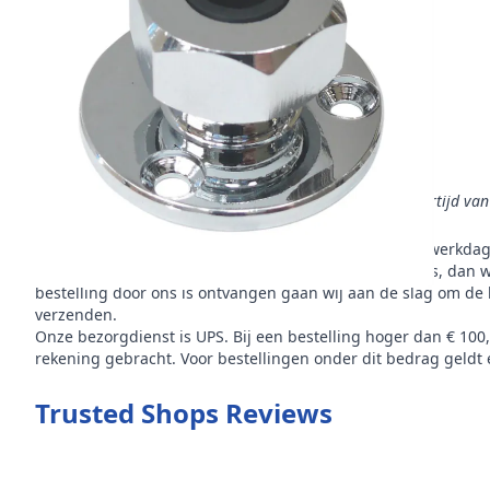
Omschrijving
Koper
is het materiaal van dit product
Voor 23:59 uur besteld, morgen in huis
is de levertijd va
Van dit product zijn
3 stuk(s) op voorraad
. Bestel op werkda
de volgende werkdag. Besteld u meer dan voorradig is, dan w
bestelling door ons is ontvangen gaan wij aan de slag om de 
verzenden.
Onze bezorgdienst is UPS. Bij een bestelling hoger dan € 100
rekening gebracht. Voor bestellingen onder dit bedrag geldt e
Trusted Shops Reviews