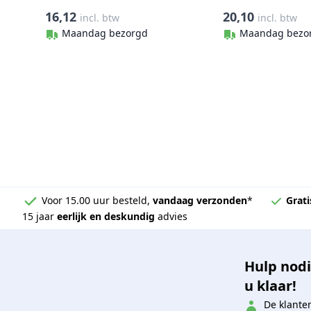
RVS-316 (A4)
RVS-316 (A4)
16,12
20,10
incl. btw
incl. btw
Maandag bezorgd
Maandag bezo
Voor 15.00 uur besteld,
vandaag verzonden
*
Grati
15 jaar
eerlijk en deskundig
advies
Hulp nodi
u klaar!
De klanten