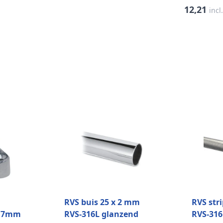
TX20 (200 
12,21
incl
RVS buis 25 x 2 mm
RVS str
x17mm
RVS-316L glanzend
RVS-316