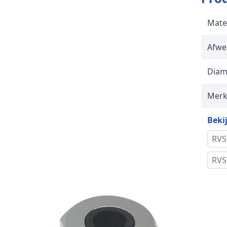
Mate
Afwe
Diam
Mer
Bekij
RVS
RVS