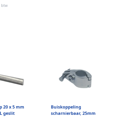
stuks)
. btw
ip 20 x 5 mm
Buiskoppeling
L geslit
scharnierbaar, 25mm