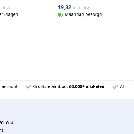
rkt
RVS-316 (A4)
19,82
l. btw
incl. btw
erkdagen
Maandag bezorgd
 account
Grootste aanbod:
60.000+ artikelen
Al
50! Ook
ns!