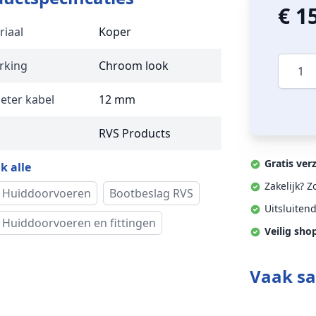
€ 1
riaal
Koper
Aantal
rking
Chroom look
eter kabel
12 mm
k
RVS Products
Gratis ver
k alle
Zakelijk? 
 Huiddoorvoeren
Bootbeslag RVS
Uitsluiten
 Huiddoorvoeren en fittingen
Veilig sho
Vaak s