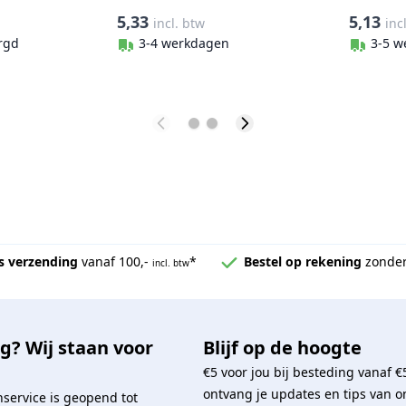
gepolijst
onbewe
5,33
5,13
incl. btw
inc
rgd
3-4 werkdagen
3-5 w
s verzending
vanaf 100,-
*
Bestel op rekening
zonder
incl. btw
g? Wij staan voor
Blijf op de hoogte
€5 voor jou bij besteding vanaf €
ontvang je updates en tips van o
service is geopend tot