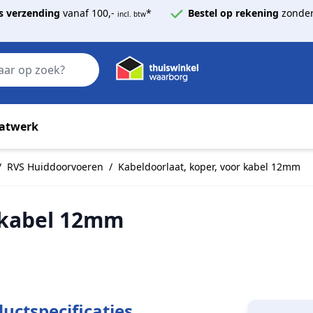
s verzending
vanaf 100,-
*
Bestel op rekening
zonder
incl. btw
Zoek
atwerk
/
RVS Huiddoorvoeren
/
Kabeldoorlaat, koper, voor kabel 12mm
r kabel 12mm
uctspecificaties