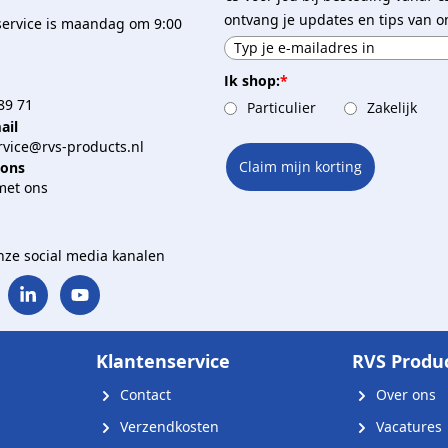
ontvang je updates en tips van o
service is maandag om 9:00
Ik shop:
*
89 71
Particulier
Zakelijk
ail
vice@rvs-products.nl
Claim mijn korting
 ons
met ons
onze social media kanalen
Klantenservice
RVS Produ
Contact
Over ons
Verzendkosten
Vacatures