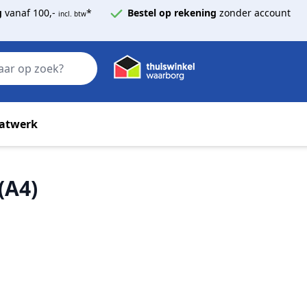
g
vanaf 100,-
*
Bestel op rekening
zonder account
incl. btw
Zoek
atwerk
(A4)