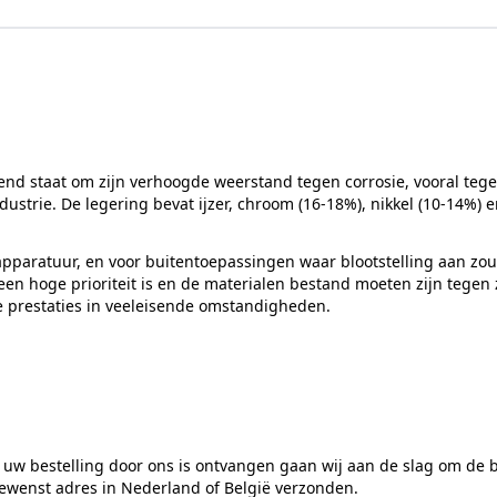
end staat om zijn verhoogde weerstand tegen corrosie, vooral tege
strie. De legering bevat ijzer, chroom (16-18%), nikkel (10-14%)
pparatuur, en voor buitentoepassingen waar blootstelling aan zout 
n hoge prioriteit is en de materialen bestand moeten zijn tegen z
e prestaties in veeleisende omstandigheden.
 uw bestelling door ons is ontvangen gaan wij aan de slag om de 
gewenst adres in Nederland of België verzonden.