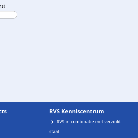
ns!
cts
RVS Kenniscentrum
RVS in combinatie met verzinkt
staal