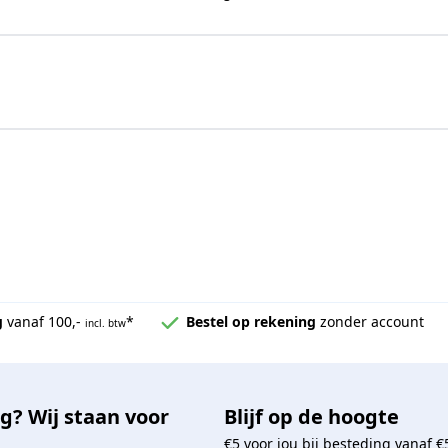
g
vanaf 100,-
*
Bestel op rekening
zonder account
incl. btw
g? Wij staan voor
Blijf op de hoogte
€5 voor jou bij besteding vanaf €