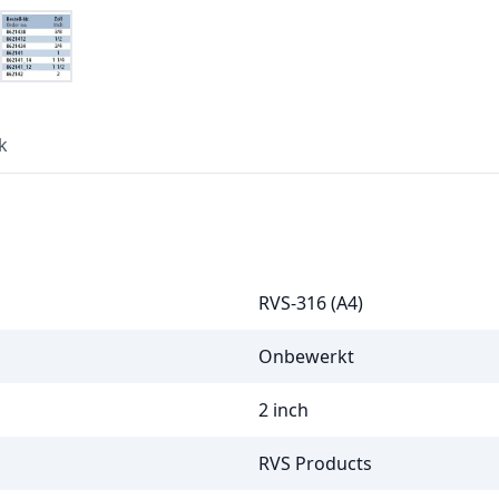
k
RVS-316 (A4)
Onbewerkt
2 inch
RVS Products