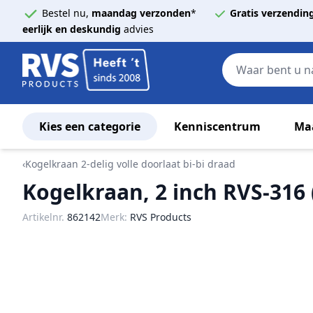
Bestel nu,
maandag verzonden
*
Gratis verzendin
eerlijk en deskundig
advies
Kies een categorie
Kenniscentrum
Ma
Ga naar de inhoud
‹
Kogelkraan 2-delig volle doorlaat bi-bi draad
Kogelkraan, 2 inch RVS-316 
Artikelnr.
862142
Merk:
RVS Products