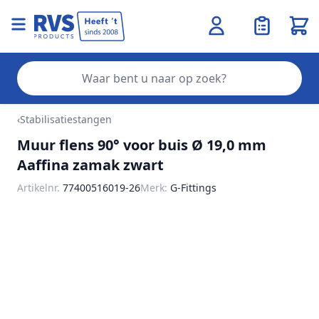
Wink
Zo
Ga naar de inhoud
‹
Stabilisatiestangen
Muur flens 90° voor buis Ø 19,0 mm
Aaffina zamak zwart
Artikelnr.
77400516019-26
Merk:
G-Fittings