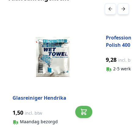
Druk om carrousel over te slaan
Professionel
Polish 400 m
9,28
incl. btw
2-5 werkda
Glasreiniger Hendrika
1,50
incl. btw
Maandag bezorgd