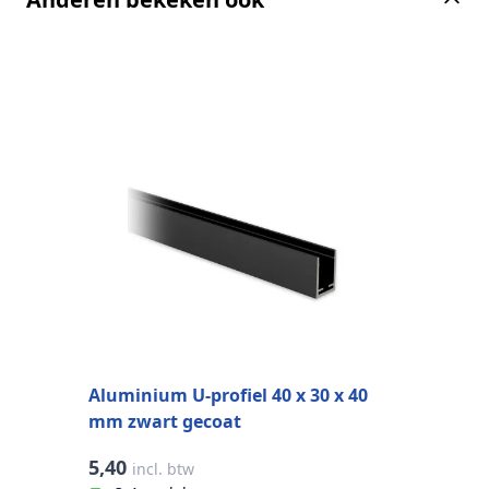
A
m
Aluminium U-profiel 40 x 30 x 40
mm zwart gecoat
5,40
5
incl. btw