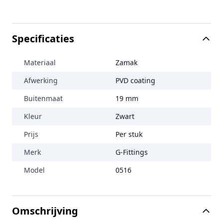
View more about Glasreiniger Hendrika
View more about Professionele RVS Reiniger & Polish 4
View more about Buis 19 x 1,0 mm RVS-304 zwart gecoa
Specificaties
Materiaal
Zamak
Afwerking
PVD coating
Buitenmaat
19 mm
Kleur
Zwart
Prijs
Per stuk
Merk
G-Fittings
Model
0516
Omschrijving