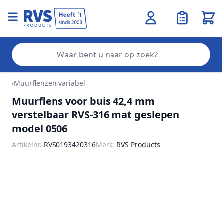
Wink
Zo
Ga naar de inhoud
‹
Muurflenzen variabel
Muurflens voor buis 42,4 mm
verstelbaar RVS-316 mat geslepen
model 0506
Artikelnr.
RVS0193420316
Merk:
RVS Products