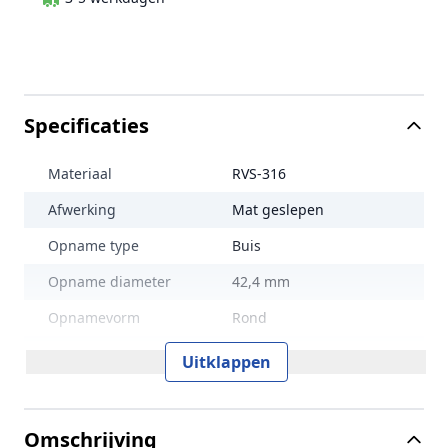
Specificaties
Materiaal
RVS-316
Afwerking
Mat geslepen
Opname type
Buis
Opname diameter
42,4 mm
Opnamevorm
Rond
Productvorm
Rond
Uitklappen
Opnametype
Buis
Breedte
72 mm
Omschrijving