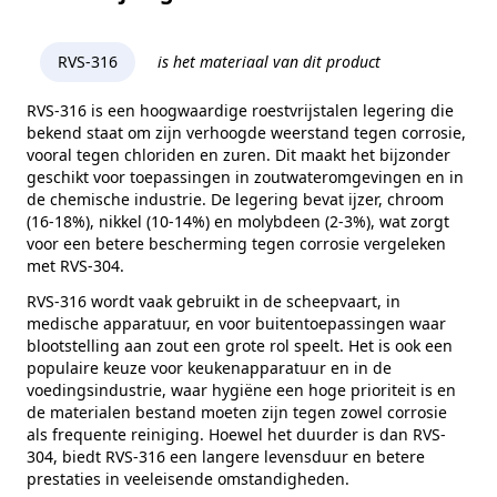
Bevestigingstype
Wand
Prijs
Per stuk
RVS-316
is het materiaal van dit product
Uitvoering
Verstelbaar
RVS-316 is een hoogwaardige roestvrijstalen legering die
bekend staat om zijn verhoogde weerstand tegen corrosie,
Merk
RVS Products
vooral tegen chloriden en zuren. Dit maakt het bijzonder
Model
0506
geschikt voor toepassingen in zoutwateromgevingen en in
de chemische industrie. De legering bevat ijzer, chroom
(16-18%), nikkel (10-14%) en molybdeen (2-3%), wat zorgt
voor een betere bescherming tegen corrosie vergeleken
met RVS-304.
RVS-316 wordt vaak gebruikt in de scheepvaart, in
medische apparatuur, en voor buitentoepassingen waar
blootstelling aan zout een grote rol speelt. Het is ook een
populaire keuze voor keukenapparatuur en in de
voedingsindustrie, waar hygiëne een hoge prioriteit is en
de materialen bestand moeten zijn tegen zowel corrosie
als frequente reiniging. Hoewel het duurder is dan RVS-
304, biedt RVS-316 een langere levensduur en betere
prestaties in veeleisende omstandigheden.