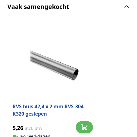
Vaak samengekocht
Druk om carrousel over te slaan
RVS buis 42,4 x 2 mm RVS-304
K320 geslepen
5,26
incl. btw
3-5 werkdagen