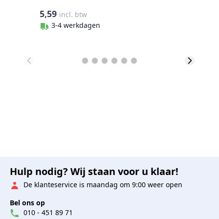
5,59
4
incl. btw
3-4 werkdagen
Hulp nodig? Wij staan voor u klaar!
De klanteservice is maandag om 9:00 weer open
Bel ons op
010 - 451 89 71