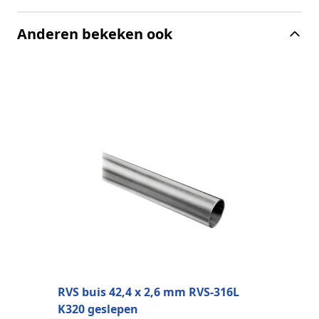
Anderen bekeken ook
H
2
RVS buis 42,4 x 2,6 mm RVS-316L
K320 geslepen