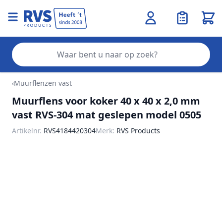
Wink
Zo
Ga naar de inhoud
‹
Muurflenzen vast
Muurflens voor koker 40 x 40 x 2,0 mm
vast RVS-304 mat geslepen model 0505
Artikelnr.
RVS4184420304
Merk:
RVS Products