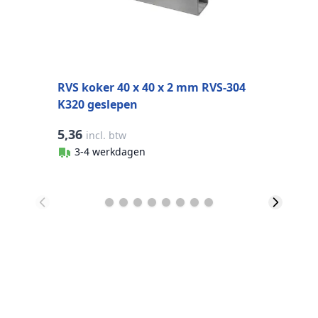
RVS koker 40 x 40 x 2 mm RVS-304
K320 geslepen
5,36
2
incl. btw
3-4 werkdagen