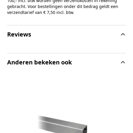
100,- incl. btw worden geen verzendkosten in rekening
gebracht. Voor bestellingen onder dit bedrag geldt een
verzendtarief van € 7,50 incl. btw.
Reviews
Anderen bekeken ook
B
2
m