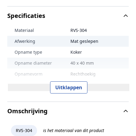
Specificaties
Materiaal
RVS-304
Afwerking
Mat geslepen
Opname type
Koker
Opname diameter
40 x 40 mm
Opnamevorm
Rechthoekig
Productvorm
Rechthoekig
Uitklappen
Opnametype
Koker
Productdiameter
95 x 95 mm
Omschrijving
Prijs
Per stuk
Uitvoering
Vast
RVS-304
is het materiaal van dit product