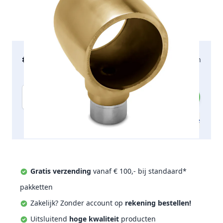
€ 29,93
2-5 werkdagen
incl. btw
Aantal
Toevoegen aan offerte
Gratis verzending
vanaf € 100,- bij standaard*
pakketten
Zakelijk? Zonder account op
rekening bestellen!
Uitsluitend
hoge kwaliteit
producten