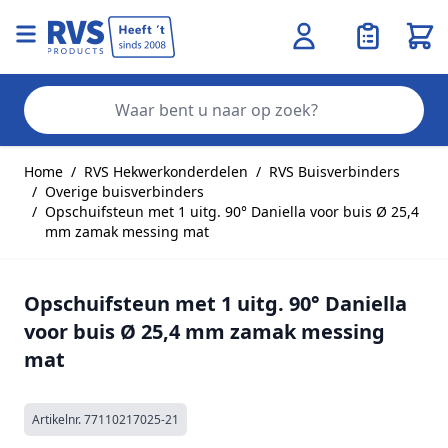
Wink
Zo
Ga naar de inhoud
Home
/
RVS Hekwerkonderdelen
/
RVS Buisverbinders
/
Overige buisverbinders
/
Opschuifsteun met 1 uitg. 90° Daniella voor buis Ø 25,4
mm zamak messing mat
Opschuifsteun met 1 uitg. 90° Daniella
voor buis Ø 25,4 mm zamak messing
mat
Artikelnr.
77110217025-21