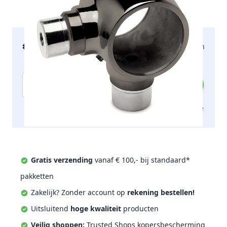
€ 36,96
2-5 werkdagen
incl. btw
Aantal
Toevoegen aan offerte
Gratis verzending
vanaf € 100,- bij standaard*
pakketten
Zakelijk? Zonder account op
rekening bestellen!
Uitsluitend
hoge kwaliteit
producten
Veilig shoppen;
Trusted Shops kopersbescherming