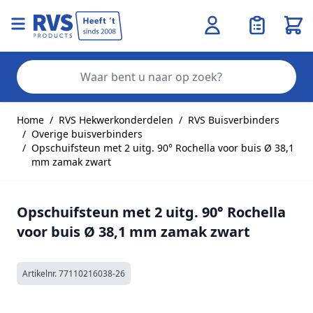
Wink
Zo
Ga naar de inhoud
Home
/
RVS Hekwerkonderdelen
/
RVS Buisverbinders
/
Overige buisverbinders
/
Opschuifsteun met 2 uitg. 90° Rochella voor buis Ø 38,1
mm zamak zwart
Opschuifsteun met 2 uitg. 90° Rochella
voor buis Ø 38,1 mm zamak zwart
Artikelnr.
77110216038-26