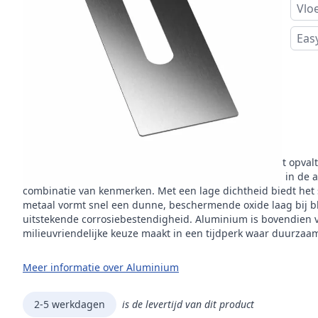
Vlo
Eas
Omschrijving
Aluminium
is het materiaal van dit product
Aluminium is een lichtgewicht, zilverkleurig metaal dat opval
eigenschappen. Het is het meest voorkomende metaal in de aa
combinatie van kenmerken. Met een lage dichtheid biedt het 
metaal vormt snel een dunne, beschermende oxide laag bij blo
uitstekende corrosiebestendigheid. Aluminium is bovendien v
milieuvriendelijke keuze maakt in een tijdperk waar duurzaa
Meer informatie over Aluminium
2-5 werkdagen
is de levertijd van dit product