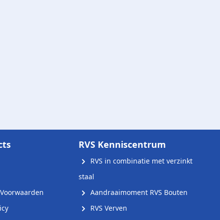
cts
RVS Kenniscentrum
RVS in combinatie met verzinkt
staal
Voorwaarden
Aandraaimoment RVS Bouten
icy
RVS Verven