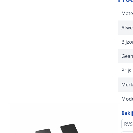
Mate
Afwe
Bijz
Gean
Prijs
Mer
Mode
Bekij
RVS