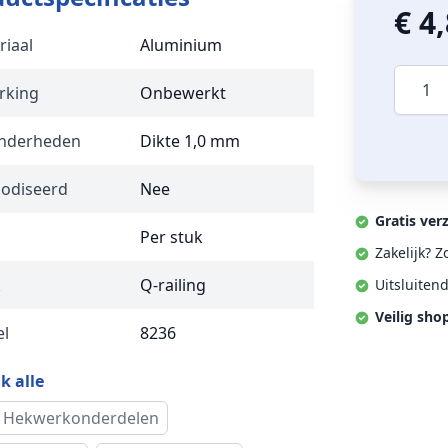
€ 4
riaal
Aluminium
Aantal
rking
Onbewerkt
onderheden
Dikte 1,0 mm
odiseerd
Nee
Gratis ver
Per stuk
Zakelijk? 
k
Q-railing
Uitsluiten
Veilig sho
l
8236
k alle
 Hekwerkonderdelen