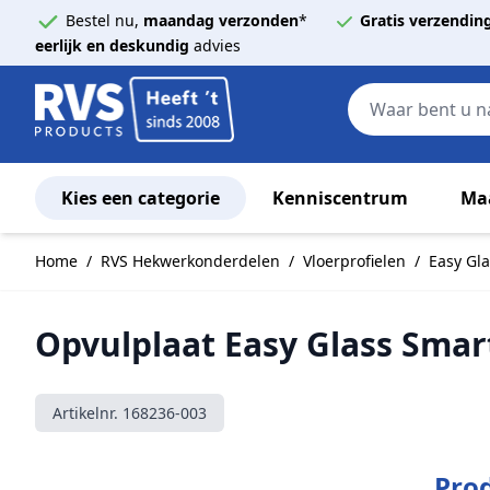
Bestel nu,
maandag verzonden
*
Gratis verzendin
eerlijk en deskundig
advies
Kies een categorie
Kenniscentrum
Ma
Ga naar de inhoud
Home
/
RVS Hekwerkonderdelen
/
Vloerprofielen
/
Easy Gl
Opvulplaat Easy Glass Smar
Artikelnr.
168236-003
Prod