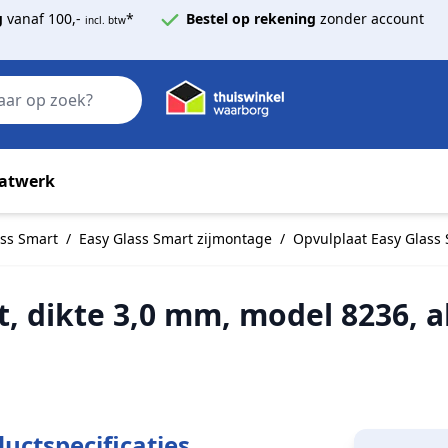
g
vanaf 100,-
*
Bestel op rekening
zonder account
incl. btw
Zoek
atwerk
ass Smart
/
Easy Glass Smart zijmontage
/
Opvulplaat Easy Glass
t, dikte 3,0 mm, model 8236,
uctspecificaties