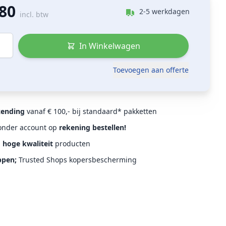
,80
2-5 werkdagen
incl. btw
In Winkelwagen
Toevoegen aan offerte
zending
vanaf € 100,- bij standaard* pakketten
Zonder account op
rekening bestellen!
d
hoge kwaliteit
producten
ppen;
Trusted Shops kopersbescherming