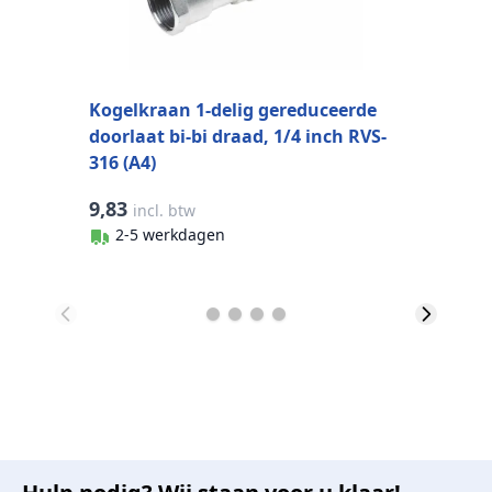
Kogelkraan 1-delig gereduceerde
doorlaat bi-bi draad, 1/4 inch RVS-
316 (A4)
9,83
1
incl. btw
2-5 werkdagen