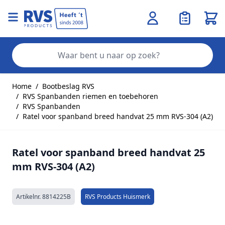
Wink
Zo
Ga naar de inhoud
Home
/
Bootbeslag RVS
/
RVS Spanbanden riemen en toebehoren
/
RVS Spanbanden
/
Ratel voor spanband breed handvat 25 mm RVS-304 (A2)
Ratel voor spanband breed handvat 25
mm RVS-304 (A2)
Artikelnr.
8814225B
RVS Products Huismerk