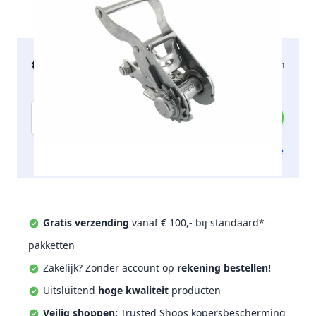
€ 30,00
2-5 werkdagen
incl. btw
Aantal
Toevoegen aan offerte
Gratis verzending
vanaf € 100,- bij standaard*
pakketten
Zakelijk? Zonder account op
rekening bestellen!
Uitsluitend
hoge kwaliteit
producten
Veilig shoppen;
Trusted Shops kopersbescherming