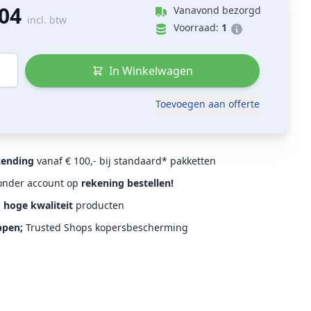
,04
Vanavond bezorgd
incl. btw
Voorraad:
1
In Winkelwagen
Toevoegen aan offerte
zending
vanaf € 100,- bij standaard* pakketten
Zonder account op
rekening bestellen!
d
hoge kwaliteit
producten
ppen;
Trusted Shops kopersbescherming