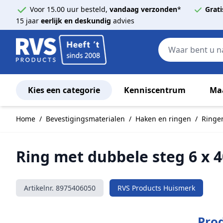
Voor 15.00 uur besteld,
vandaag verzonden
*
Grati
15 jaar
eerlijk en deskundig
advies
Kies een categorie
Kenniscentrum
Ma
Ga naar de inhoud
Home
/
Bevestigingsmaterialen
/
Haken en ringen
/
Ringe
Ring met dubbele steg 6 x 
Artikelnr.
8975406050
RVS Products Huismerk
Prod