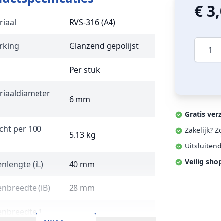
€ 3
riaal
RVS-316 (A4)
Aantal
rking
Glanzend gepolijst
Per stuk
riaaldiameter
6 mm
Gratis ver
cht per 100
Zakelijk? 
5,13 kg
s
Uitsluiten
Veilig sho
nlengte (iL)
40 mm
enbreedte (iB)
28 mm
enbreedte 1
10 mm