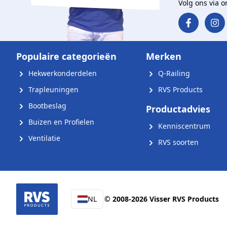
Volg ons via 
Populaire categorieën
Merken
Hekwerkonderdelen
Q-Railing
Trapleuningen
RVS Products
Bootbeslag
Productadvies
Buizen en Profielen
Kenniscentrum
Ventilatie
RVS soorten
NL
© 2008-2026 Visser RVS Products