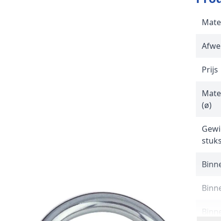
Mate
Afwe
Prijs
Mate
(ø)
Gewi
stuk
Binne
Binn
Binn