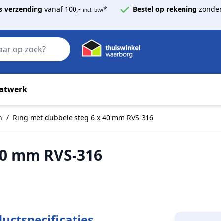
s verzending
vanaf 100,-
*
Bestel op rekening
zonder
incl. btw
Zoek
atwerk
n
/
Ring met dubbele steg 6 x 40 mm RVS-316
40 mm RVS-316
uctspecificaties