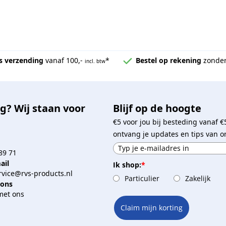
s verzending
vanaf 100,-
*
Bestel op rekening
zonder
incl. btw
g? Wij staan voor
Blijf op de hoogte
€5 voor jou bij besteding vanaf €
ontvang je updates en tips van o
89 71
ail
Ik shop:
*
vice@rvs-products.nl
Particulier
Zakelijk
 ons
met ons
Claim mijn korting