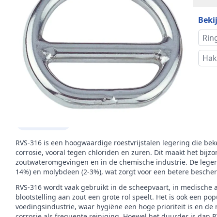
(iB1)
Bekij
Mer
Rin
Hak
Omschrijving
RVS-316 (A4)
is het materiaal van dit product
RVS-316 is een hoogwaardige roestvrijstalen legering die be
corrosie, vooral tegen chloriden en zuren. Dit maakt het bijz
zoutwateromgevingen en in de chemische industrie. De legerin
14%) en molybdeen (2-3%), wat zorgt voor een betere besche
RVS-316 wordt vaak gebruikt in de scheepvaart, in medische 
blootstelling aan zout een grote rol speelt. Het is ook een p
voedingsindustrie, waar hygiëne een hoge prioriteit is en de
corrosie als frequente reiniging. Hoewel het duurder is dan 