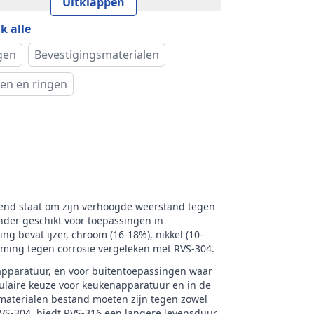
Uitklappen
k alle
k
RVS Products
gen
Bevestigingsmaterialen
en en ringen
kend staat om zijn verhoogde weerstand tegen
onder geschikt voor toepassingen in
g bevat ijzer, chroom (16-18%), nikkel (10-
rming tegen corrosie vergeleken met RVS-304.
apparatuur, en voor buitentoepassingen waar
opulaire keuze voor keukenapparatuur en in de
 materialen bestand moeten zijn tegen zowel
RVS-304, biedt RVS-316 een langere levensduur