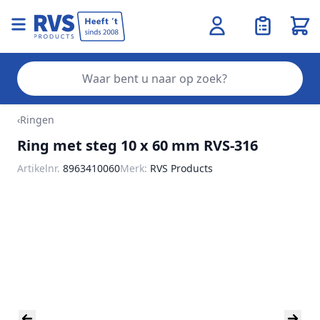
Wink
Zo
Ga naar de inhoud
‹
Ringen
Ring met steg 10 x 60 mm RVS-316
Artikelnr.
8963410060
Merk:
RVS Products