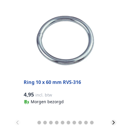
K
s
a
Ring 10 x 60 mm RVS-316
4,95
4
incl. btw
Morgen bezorgd