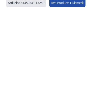
Artikelnr.
81459341-15250
RVS Products Huismerk