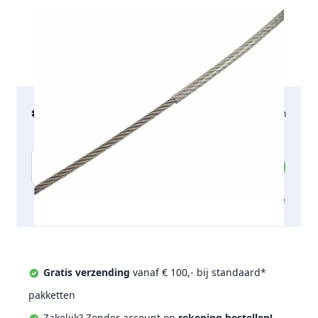
€ 60,82
2-5 werkdagen
incl. btw
Aantal
Toevoegen aan offerte
Gratis verzending
vanaf € 100,- bij standaard*
pakketten
Zakelijk? Zonder account op
rekening bestellen!