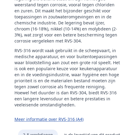
weerstand tegen corrosie, vooral tegen chloriden
en zuren. Dit maakt het bijzonder geschikt voor
toepassingen in zoutwateromgevingen en in de
chemische industrie. De legering bevat ijzer,
chroom (16-18%), nikkel (10-14%) en molybdeen (2-
3%), wat zorgt voor een betere bescherming tegen
corrosie vergeleken met RVS-304.
RVS-316 wordt vaak gebruikt in de scheepvaart, in
medische apparatuur, en voor buitentoepassingen
waar blootstelling aan zout een grote rol speelt. Het
is ook een populaire keuze voor keukenapparatuur
en in de voedingsindustrie, waar hygiëne een hoge
prioriteit is en de materialen bestand moeten zijn
tegen zowel corrosie als frequente reiniging.
Hoewel het duurder is dan RVS-304, biedt RVS-316
een langere levensduur en betere prestaties in
veeleisende omstandigheden.
Meer informatie over RVS-316 (A4)
2-5 werkdagen
is de levertijd van dit product