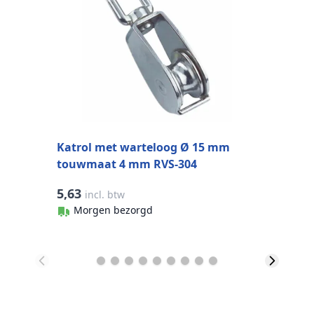
t
Katrol met warteloog Ø 15 mm
touwmaat 4 mm RVS-304
5,63
2
incl. btw
Morgen bezorgd