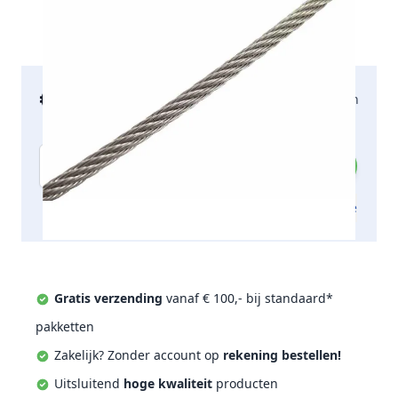
€ 69,95
2-5 werkdagen
incl. btw
Aantal
Toevoegen aan offerte
Gratis verzending
vanaf € 100,- bij standaard*
pakketten
Zakelijk? Zonder account op
rekening bestellen!
Uitsluitend
hoge kwaliteit
producten