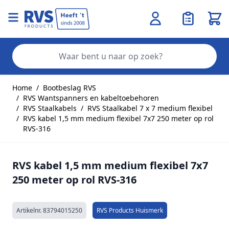
Wink
Zo
Ga naar de inhoud
Home
/
Bootbeslag RVS
/
RVS Wantspanners en kabeltoebehoren
/
RVS Staalkabels
/
RVS Staalkabel 7 x 7 medium flexibel
/
RVS kabel 1,5 mm medium flexibel 7x7 250 meter op rol
RVS-316
RVS kabel 1,5 mm medium flexibel 7x7
250 meter op rol RVS-316
Artikelnr.
83794015250
RVS Products Huismerk