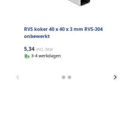
RVS koker 40 x 40 x 3 mm RVS-304
onbewerkt
5,34
5
incl. btw
3-4 werkdagen