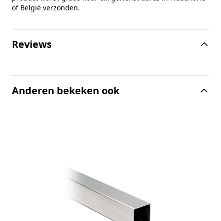
of België verzonden.
Reviews
Anderen bekeken ook
R
o