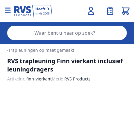
Wink
Zo
Ga naar de inhoud
‹
Trapleuningen op maat gemaakt
RVS trapleuning Finn vierkant inclusief
leuningdragers
Artikelnr.
finn-vierkant
Merk:
RVS Products