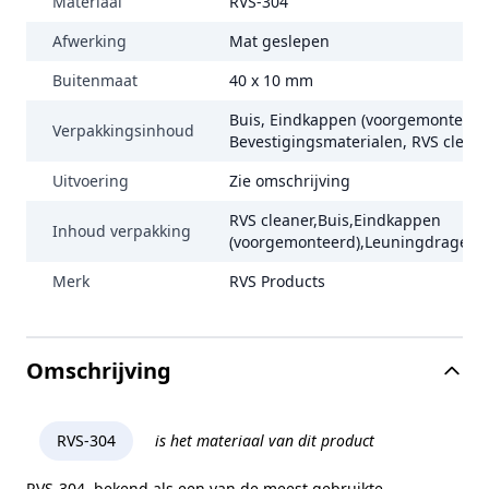
Materiaal
RVS-304
Afwerking
Mat geslepen
Buitenmaat
40 x 10 mm
Buis, Eindkappen (voorgemonteerd)
Verpakkingsinhoud
Bevestigingsmaterialen, RVS clean
Uitvoering
Zie omschrijving
RVS cleaner,Buis,Eindkappen
Inhoud verpakking
(voorgemonteerd),Leuningdragers,
Merk
RVS Products
Omschrijving
RVS-304
is het materiaal van dit product
RVS-304, bekend als een van de meest gebruikte