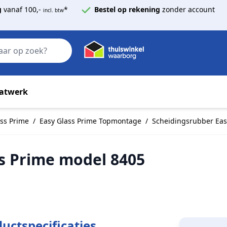
g
vanaf 100,-
*
Bestel op rekening
zonder account
incl. btw
Zoek
atwerk
ass Prime
/
Easy Glass Prime Topmontage
/
Scheidingsrubber Eas
s Prime model 8405
uctspecificaties