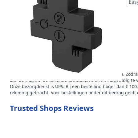
Eas
Omschrijving
Rubber
is het materiaal van dit product
2-5 werkdagen
is de levertijd van dit product
De bezorgtijd van dit product bedraagt 2-5 werkdagen. Zodra
aan de slag om de bestelde producten snel en zorgvuldig te 
Onze bezorgdienst is UPS. Bij een bestelling hoger dan € 100
rekening gebracht. Voor bestellingen onder dit bedrag geldt e
Trusted Shops Reviews