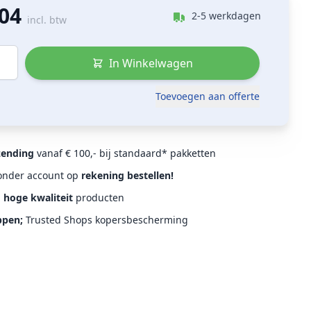
,04
2-5 werkdagen
incl. btw
In Winkelwagen
Toevoegen aan offerte
zending
vanaf € 100,- bij standaard* pakketten
Zonder account op
rekening bestellen!
d
hoge kwaliteit
producten
ppen;
Trusted Shops kopersbescherming