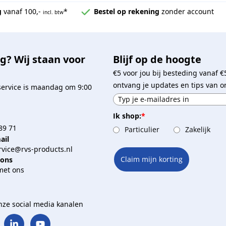
g
vanaf 100,-
*
Bestel op rekening
zonder account
incl. btw
g? Wij staan voor
Blijf op de hoogte
€5 voor jou bij besteding vanaf €
ontvang je updates en tips van o
service is maandag om 9:00
Ik shop:
*
89 71
Particulier
Zakelijk
ail
vice@rvs-products.nl
Claim mijn korting
 ons
met ons
onze social media kanalen