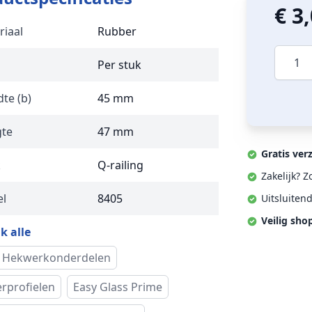
€ 3
riaal
Rubber
Aantal
Per stuk
te (b)
45 mm
te
47 mm
Gratis ver
k
Q-railing
Zakelijk? 
l
8405
Uitsluiten
Veilig sho
k alle
 Hekwerkonderdelen
erprofielen
Easy Glass Prime