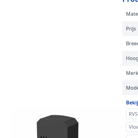
Mate
Prijs
Breed
Hoog
Mer
Mode
Bekij
RVS
Vlo