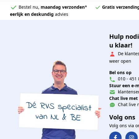
Bestel nu,
maandag verzonden
*
Gratis verzendin
eerlijk en deskundig
advies
Hulp nodi
u klaar!
De klante
weer open
Bel ons op
010 - 451 
Stuur een e-m
klantenser
Chat live met
Chat live 
Volg ons
Volg ons via 