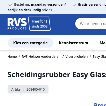
Bestel nu,
maandag verzonden
*
Gratis verzendin
eerlijk en deskundig
advies
Kies een categorie
Kenniscentrum
Ma
Ga naar de inhoud
Home
/
RVS Hekwerkonderdelen
/
Vloerprofielen
/
Easy Gl
Scheidingsrubber Easy Glas
Artikelnr.
208405-010
Prod